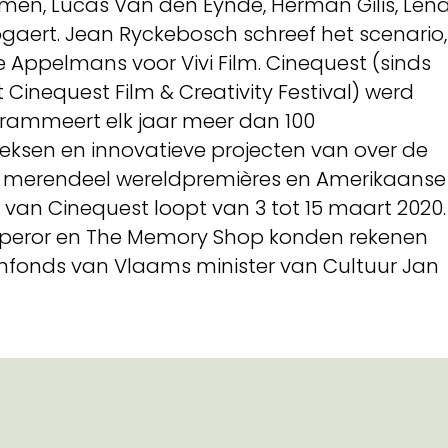
Damen, Lucas Van den Eynde, Herman Gilis, Len
ogaert. Jean Ryckebosch schreef het scenario,
e Appelmans voor Vivi Film. Cinequest (sinds
Cinequest Film & Creativity Festival) werd
grammeert elk jaar meer dan 100
reeksen en innovatieve projecten van over de
t merendeel wereldpremières en Amerikaanse
e van Cinequest loopt van 3 tot 15 maart 2020.
 Emperor en The Memory Shop konden rekenen
lmfonds van Vlaams minister van Cultuur Jan