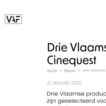
Ga verder naar de inhoud
Startpagina
Drie Vlaams
Cinequest
Home
Nieuws
Drie Vlaamse
27 JANUARI 2020
Drie Vlaamse product
zijn geselecteerd voo