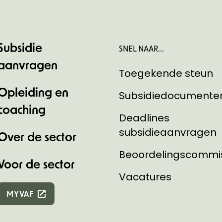
Subsidie
SNEL NAAR...
aanvragen
Toegekende steun
Opleiding en
Subsidiedocumente
coaching
Deadlines
subsidieaanvragen
Over de sector
Beoordelingscommi
Voor de sector
Vacatures
MYVAF