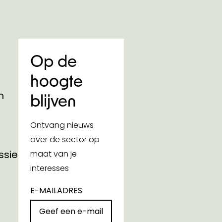
Op de
hoogte
n
blijven
Ontvang nieuws
over de sector op
ssies
maat van je
interesses
E-MAILADRES