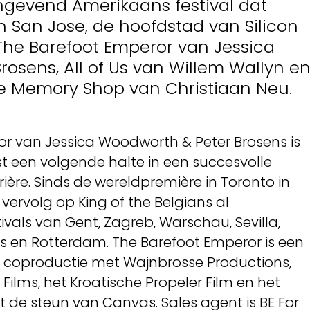
ngevend Amerikaans festival dat
 in San Jose, de hoofdstad van Silicon
The Barefoot Emperor van Jessica
osens, All of Us van Willem Wallyn e
The Memory Shop van Christiaan Neu.
r van Jessica Woodworth & Peter Brosens is
st een volgende halte in een succesvolle
rière. Sinds de wereldpremière in Toronto in
vervolg op King of the Belgians al
ivals van Gent, Zagreb, Warschau, Sevilla,
gs en Rotterdam. The Barefoot Emperor is een
in coproductie met Wajnbrosse Productions,
ilms, het Kroatische Propeler Film en het
t de steun van Canvas. Sales agent is BE For