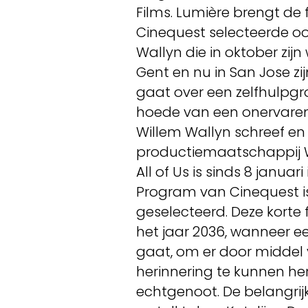
Films. Lumière brengt de 
Cinequest selecteerde ook
Wallyn die in oktober zij
Gent en nu in San Jose zi
gaat over een zelfhulpgr
hoede van een onervaren 
Willem Wallyn schreef en 
productiemaatschappij W
All of Us is sinds 8 januar
Program van Cinequest i
geselecteerd. Deze korte f
het jaar 2036, wanneer 
gaat, om er door middel
herinnering te kunnen h
echtgenoot. De belangrij