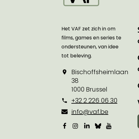
Startpagina
Het VAF zet zich in om
films, games en series te
ondersteunen, van idee
tot beleving.
Bischoffsheimlaan
38
1000 Brussel
+32 2 226 06 30
info@vaf.be
Facebook
Instagram
LinkedIn
Bluesky
YouTube