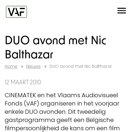
Ga verder naar de inhoud
Me
Startpagina
DUO avond met Nic
Balthazar
Home
Nieuws
DUO avond met Nic Balthazar
12 MAART 2010
CINEMATEK en het Vlaams Audiovisueel
Fonds (VAF) organiseren in het voorjaar
enkele DUO avonden. Dit tweedelig
gastprogramma geeft een Belgische
filmpersoonlijkheid de kans om een film