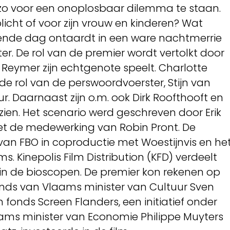
 zo voor een onoplosbaar dilemma te staan.
plicht of voor zijn vrouw en kinderen? Wat
ende dag ontaardt in een ware nachtmerrie
er. De rol van de premier wordt vertolkt door
e Reymer zijn echtgenote speelt. Charlotte
e rol van de perswoordvoerster, Stijn van
r. Daarnaast zijn o.m. ook Dirk Roofthooft en
 zien. Het scenario werd geschreven door Erik
et de medewerking van Robin Pront. De
 van FBO in coproductie met Woestijnvis en he
ms. Kinepolis Film Distribution (KFD) verdeelt
 in de bioscopen. De premier kon rekenen op
onds van Vlaams minister van Cultuur Sven
fonds Screen Flanders, een initiatief onder
ms minister van Economie Philippe Muyters