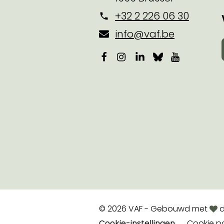
+32 2 226 06 30
info@vaf.be
Facebook
Instagram
LinkedIn
Bluesky
YouTube
lov
© 2026 VAF - Gebouwd met
d
Cookie-instellingen
Cookie po