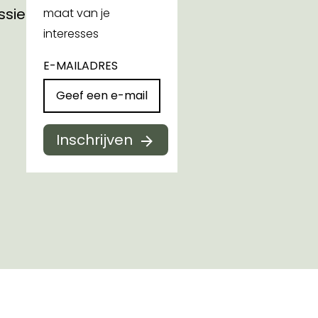
ssies
maat van je
interesses
E-MAILADRES
Inschrijven