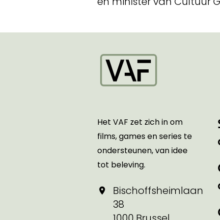
en minister van Cultuur Ga
Startpagina
Het VAF zet zich in om
films, games en series te
ondersteunen, van idee
tot beleving.
Bischoffsheimlaan
38
1000 Brussel