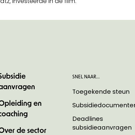
tz, investeerde in de film.
Subsidie
SNEL NAAR...
aanvragen
Toegekende steun
Opleiding en
Subsidiedocumente
coaching
Deadlines
subsidieaanvragen
Over de sector