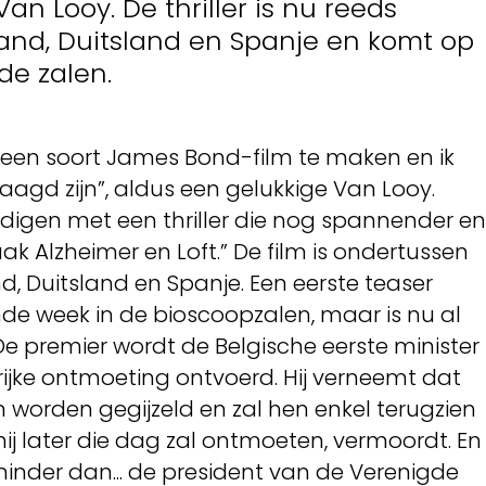
Van Looy. De thriller is nu reeds
and, Duitsland en Spanje en komt op
 de zalen.
een soort James Bond-film te maken en ik
agd zijn”, aldus een gelukkige Van Looy.
ndigen met een thriller die nog spannender en
ak Alzheimer en Loft.” De film is ondertussen
, Duitsland en Spanje. Een eerste teaser
nde week in de bioscoopzalen, maar is nu al
n De premier wordt de Belgische eerste minister
jke ontmoeting ontvoerd. Hij verneemt dat
n worden gegijzeld en zal hen enkel terugzien
 hij later die dag zal ontmoeten, vermoordt. En
inder dan... de president van de Verenigde