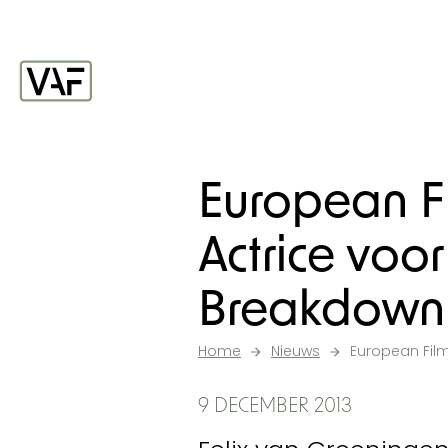
Ga verder naar de inhoud
Startpagina
European F
Actrice voor
Breakdown
Home
Nieuws
European Film
9 DECEMBER 2013