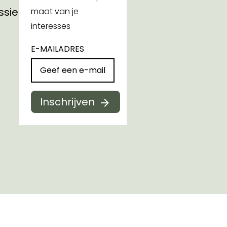
ssies
maat van je
interesses
E-MAILADRES
Inschrijven