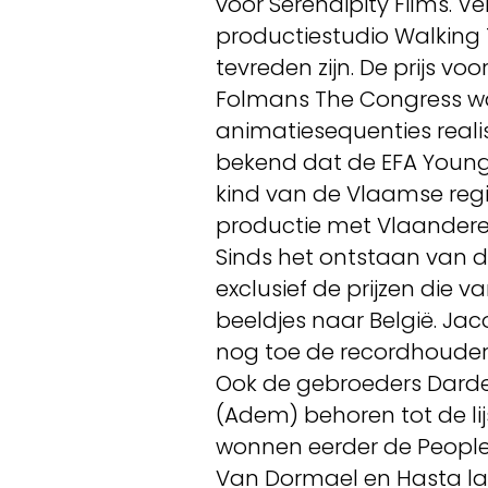
voor Serendipity Films. V
productiestudio Walking
tevreden zijn. De prijs vo
Folmans The Congress wa
animatiesequenties reali
bekend dat de EFA Young
kind van de Vlaamse regis
productie met Vlaandere
Sinds het ontstaan van d
exclusief de prijzen die
beeldjes naar België. Jac
nog toe de recordhouder d
Ook de gebroeders Darde
(Adem) behoren tot de lij
wonnen eerder de People'
Van Dormael en Hasta la 