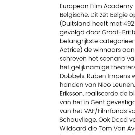
European Film Academy te
Belgische. Dit zet Belgi
(Duitsland heeft met 492
gevolgd door Groot-Brittan
belangrijkste categorieën 
Actrice) de winnaars aan
schreven het scenario v
het gelijknamige theate
Dobbels. Ruben Impens w
handen van Nico Leunen. T
Eriksson, realiseerde de 
van het in Gent gevesti
van het VAF/Filmfonds va
Schauvliege. Ook Dood va
Wildcard die Tom Van Ave