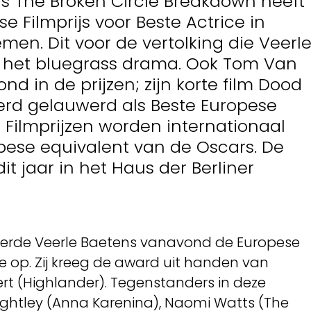
ns The Broken Circle Breakdown heeft
 Filmprijs voor Beste Actrice in
n. Dit voor de vertolking die Veerl
n het bluegrass drama. Ook Tom Van
d in de prijzen; zijn korte film Dood
rd gelauwerd als Beste Europese
e Filmprijzen worden internationaal
pese equivalent van de Oscars. De
it jaar in het Haus der Berliner
leverde Veerle Baetens vanavond de Europese
ice op. Zij kreeg de award uit handen van
t (Highlander). Tegenstanders in deze
ightley (Anna Karenina), Naomi Watts (The