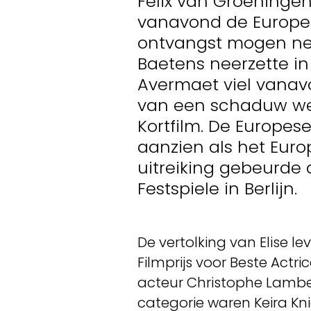
Felix van Groeninge
vanavond de Europese
ontvangst mogen neme
Baetens neerzette i
Avermaet viel vanavon
van een schaduw we
Kortfilm. De Europes
aanzien als het Euro
uitreiking gebeurde d
Festspiele in Berlijn.
De vertolking van Elise 
Filmprijs voor Beste Actr
acteur Christophe Lamber
categorie waren Keira Kn