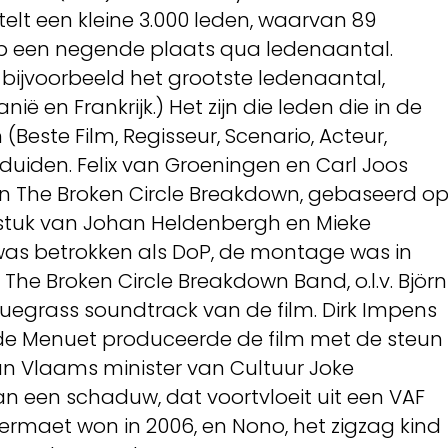
lt een kleine 3.000 leden, waarvan 89
ë op een negende plaats qua ledenaantal.
 bijvoorbeeld het grootste ledenaantal,
ië en Frankrijk.) Het zijn die leden die in de
(Beste Film, Regisseur, Scenario, Acteur,
duiden. Felix van Groeningen en Carl Joos
an The Broken Circle Breakdown, gebaseerd o
rstuk van Johan Heldenbergh en Mieke
as betrokken als DoP, de montage was in
he Broken Circle Breakdown Band, o.l.v. Björn
bluegrass soundtrack van de film. Dirk Impens
gde Menuet produceerde de film met de steun
n Vlaams minister van Cultuur Joke
n een schaduw, dat voortvloeit uit een VAF
rmaet won in 2006, en Nono, het zigzag kind