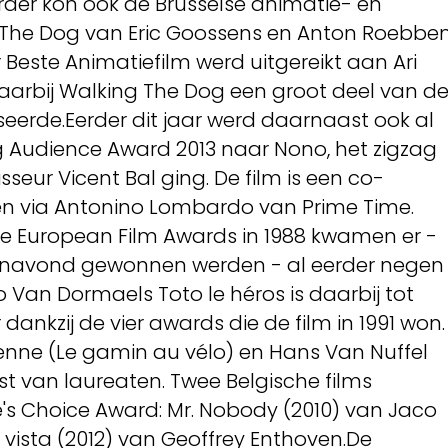
erder kon ook de Brusselse animatie- en
 The Dog van Eric Goossens en Anton Roebbe
or Beste Animatiefilm werd uitgereikt aan Ari
arbij Walking The Dog een groot deel van d
seerde.Eerder dit jaar werd daarnaast ook al
 Audience Award 2013 naar Nono, het zigzag
seur Vicent Bal ging. De film is een co-
n via Antonino Lombardo van Prime Time.
e European Film Awards in 1988 kwamen er -
 vanavond gewonnen werden - al eerder negen
o Van Dormaels Toto le héros is daarbij tot
ankzij de vier awards die de film in 1991 won.
nne (Le gamin au vélo) en Hans Van Nuffel
st van laureaten. Twee Belgische films
s Choice Award: Mr. Nobody (2010) van Jaco
vista (2012) van Geoffrey Enthoven.De