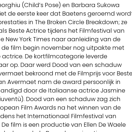
eorghiu (Child’s Pose) en Barbara Sukowa
niet de eerste keer dat Baetens geroemd word
restaties in The Broken Circle Breakdown; ze
s Beste Actrice tijdens het Filmfestival van
The New York Times naar aanleiding van de
 de film begin november nog uitpakte met
actrice. De kortfilmcategorie leverde
aar op. Daar werd Dood van een schaduw
vermaet bekroond met de Filmprijs voor Best
Van Avermaet nam de award persoonlijk in
rhandigd door de Italiaanse actrice Jasmine
 giuventù). Dood van een schaduw zag zich
opean Film Awards na het winnen van de
ijdens het Internationaal Filmfestival van
. De film is een productie van Ellen De Waele