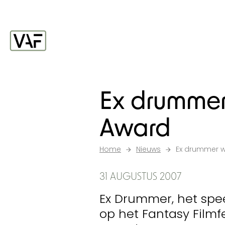
Ga verder naar de inhoud
Startpagina
Ex drummer
Award
Home
Nieuws
Ex drummer w
31 AUGUSTUS 2007
Ex Drummer, het spee
op het Fantasy Filmfe