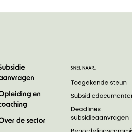
Subsidie
SNEL NAAR...
aanvragen
Toegekende steun
Opleiding en
Subsidiedocumente
coaching
Deadlines
subsidieaanvragen
Over de sector
Beoordelingscommi