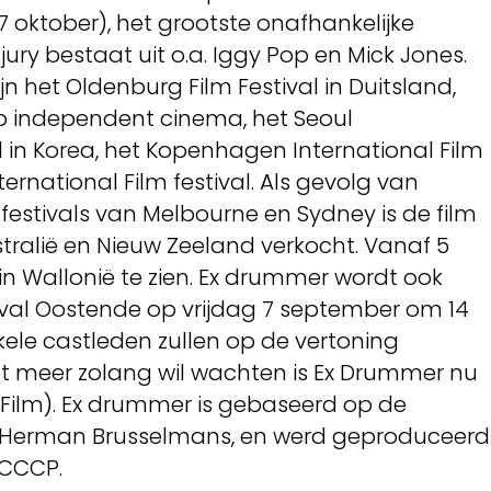
7 oktober), het grootste onafhankelijke
 jury bestaat uit o.a. Iggy Pop en Mick Jones.
ijn het Oldenburg Film Festival in Duitsland,
 op independent cinema, het Seoul
al in Korea, het Kopenhagen International Film
ernational Film festival. Als gevolg van
lmfestivals van Melbourne en Sydney is de film
ralië en Nieuw Zeeland verkocht. Vanaf 5
in Wallonië te zien. Ex drummer wordt ook
ival Oostende op vrijdag 7 september om 14
Enkele castleden zullen op de vertoning
iet meer zolang wil wachten is Ex Drummer nu
Film). Ex drummer is gebaseerd op de
 Herman Brusselmans, en werd geproduceerd
 CCCP.