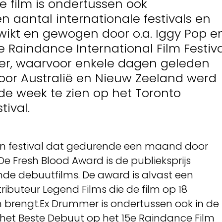
 film is ondertussen ook
n aantal internationale festivals en
wikt en gewogen door o.a. Iggy Pop e
e Raindance International Film Festiva
er, waarvoor enkele dagen geleden
voor Australië en Nieuw Zeeland werd
nde week te zien op het Toronto
tival.
een festival dat gedurende een maand door
 De Fresh Blood Award is de publieksprijs
nde debuutfilms. De award is alvast een
tributeur Legend Films die de film op 18
en brengt.Ex Drummer is ondertussen ook in de
n het Beste Debuut op het 15e Raindance Film