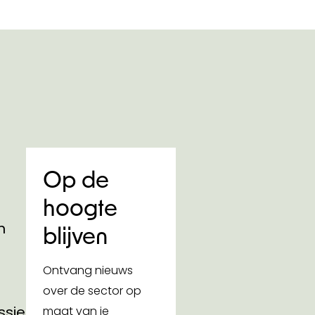
Op de
hoogte
n
blijven
Ontvang nieuws
over de sector op
ssies
maat van je