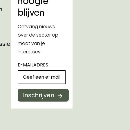
hoogte
n
blijven
Ontvang nieuws
over de sector op
ssies
maat van je
interesses
E-MAILADRES
Inschrijven