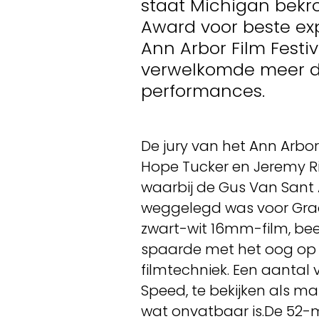
staat Michigan bek
Award voor beste exp
Ann Arbor Film Festiv
verwelkomde meer dan
performances.
De jury van het Ann Arbor 
Hope Tucker en Jeremy Rig
waarbij de Gus Van Sant 
weggelegd was voor Gradu
zwart-wit 16mm-film, beel
spaarde met het oog o
filmtechniek. Een aanta
Speed, te bekijken als mat
wat onvatbaar is.De 52-m