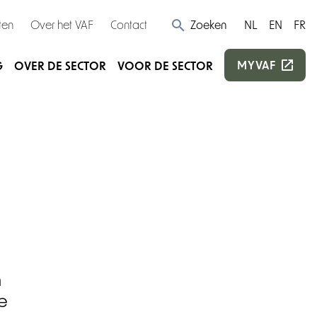
ten
Over het VAF
Contact
Zoeken
NL
EN
FR
MYVAF
G
OVER DE SECTOR
VOOR DE SECTOR
n
e