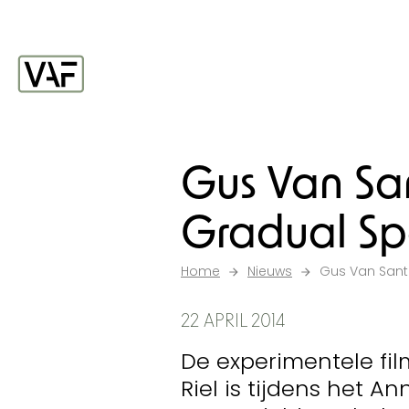
Ga verder naar de inhoud
Startpagina
Gus Van Sa
Gradual S
Home
Nieuws
Gus Van Sant
22 APRIL 2014
De experimentele fi
Riel is tijdens het A