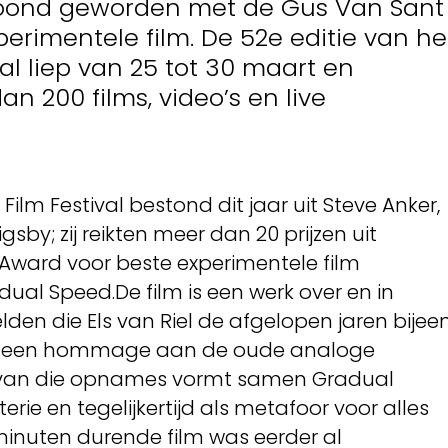
roond geworden met de Gus Van Sant
erimentele film. De 52e editie van he
al liep van 25 tot 30 maart en
 200 films, video’s en live
Film Festival bestond dit jaar uit Steve Anker,
sby; zij reikten meer dan 20 prijzen uit
Award voor beste experimentele film
al Speed.De film is een werk over en in
den die Els van Riel de afgelopen jaren bijee
p een hommage aan de oude analoge
l van die opnames vormt samen Gradual
erie en tegelijkertijd als metafoor voor alles
inuten durende film was eerder al