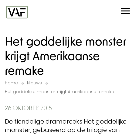
Ga verder naar de inhoud
Me
Startpagina
Het goddelijke monster
krijgt Amerikaanse
remake
Home
Nieuws
Het goddelijke monster krijgt Amerikaanse remake
26 OKTOBER 2015
De tiendelige dramareeks Het goddelijke
monster, gebaseerd op de trilogie van