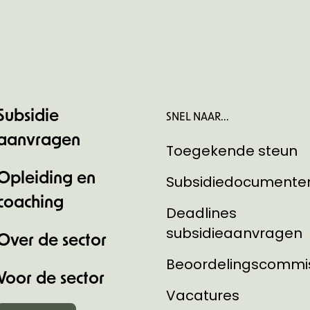
Subsidie
SNEL NAAR...
aanvragen
Toegekende steun
Opleiding en
Subsidiedocumente
coaching
Deadlines
subsidieaanvragen
Over de sector
Beoordelingscommi
Voor de sector
Vacatures