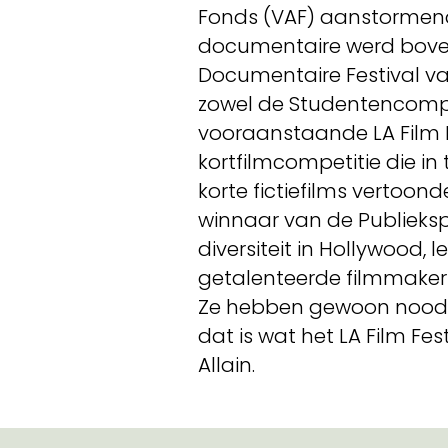
Fonds (VAF) aanstormend 
documentaire werd boven
Documentaire Festival va
zowel de Studentencompet
vooraanstaande LA Film F
kortfilmcompetitie die i
korte fictiefilms vertoond
winnaar van de Publiekspr
diversiteit in Hollywood, l
getalenteerde filmmakers
Ze hebben gewoon nood 
dat is wat het LA Film Fes
Allain.