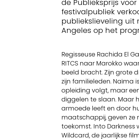
de Publieksprijs voo
festivalpubliek verko
publiekslieveling uit
Angeles op het pro
Regisseuse Rachida El Ga
RITCS naar Marokko waar 
beeld bracht. Zijn grote 
zijn familieleden. Naïma 
opleiding volgt, maar e
diggelen te slaan. Maar h
armoede leeft en door hu
maatschappij, geven ze ni
toekomst. Into Darkness 
Wildcard, de jaarlijkse f