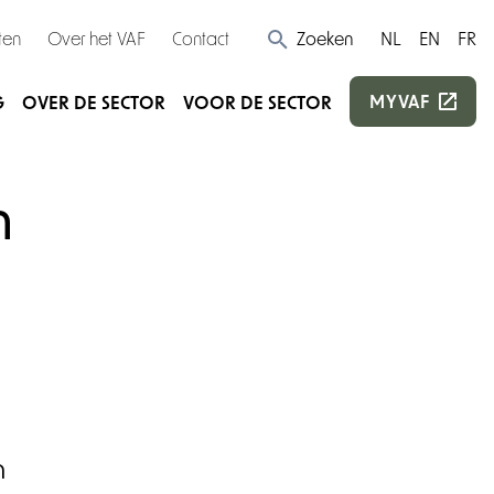
ten
Over het VAF
Contact
Zoeken
NL
EN
FR
MYVAF
G
OVER DE SECTOR
VOOR DE SECTOR
n
n