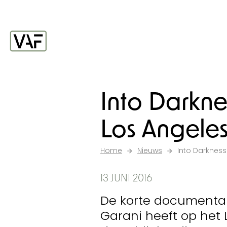
Ga verder naar de inhoud
Startpagina
Into Darknes
Los Angele
Home
Nieuws
Into Darkness 
13 JUNI 2016
De korte documentai
Garani heeft op het 