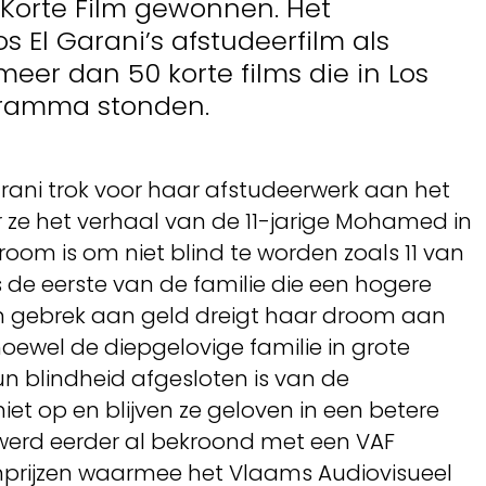
r Korte Film gewonnen. Het
os El Garani’s afstudeerfilm als
 meer dan 50 korte films die in Los
gramma stonden.
rani trok voor haar afstudeerwerk aan het
ze het verhaal van de 11-jarige Mohamed in
droom is om niet blind te worden zoals 11 van
is de eerste van de familie die een hogere
en gebrek aan geld dreigt haar droom aan
oewel de diepgelovige familie in grote
n blindheid afgesloten is van de
et op en blijven ze geloven in een betere
werd eerder al bekroond met een VAF
ilmprijzen waarmee het Vlaams Audiovisueel