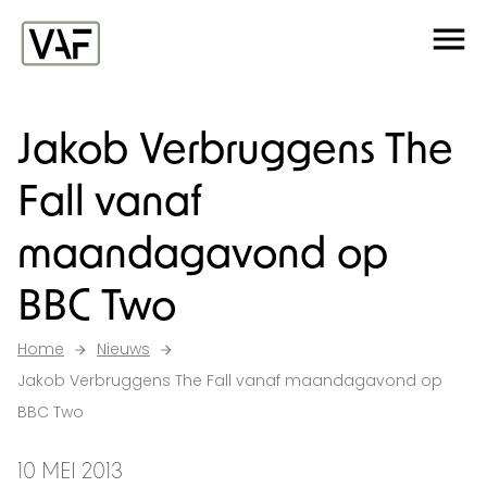
Ga verder naar de inhoud
Me
Startpagina
Jakob Verbruggens The
Fall vanaf
maandagavond op
BBC Two
Home
Nieuws
Jakob Verbruggens The Fall vanaf maandagavond op
BBC Two
10 MEI 2013