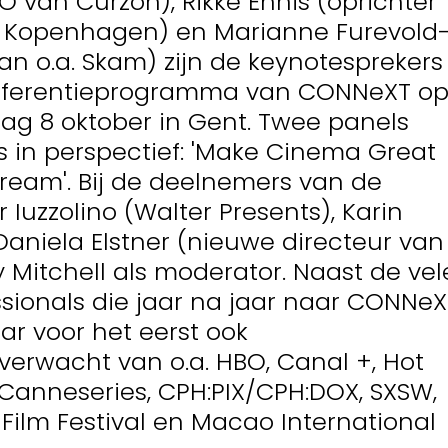
O van Curzon), Rikke Ennis (oprichter
s Kopenhagen) en Marianne Furevold
n o.a. Skam) zijn de keynotesprekers
nferentieprogramma van CONNeXT o
g 8 oktober in Gent. Twee panels
 in perspectief: 'Make Cinema Great
Stream'. Bij de deelnemers van de
r Iuzzolino (Walter Presents), Karin
aniela Elstner (nieuwe directeur van
Mitchell als moderator. Naast de vel
ssionals die jaar na jaar naar CONNeX
ar voor het eerst ook
erwacht van o.a. HBO, Canal +, Hot
, Canneseries, CPH:PIX/CPH:DOX, SXSW,
 Film Festival en Macao International