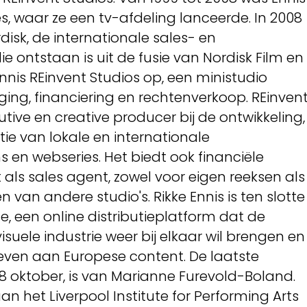
es, waar ze een tv-afdeling lanceerde. In 2008
isk, de internationale sales- en
e ontstaan is uit de fusie van Nordisk Film en
Ennis REinvent Studios op, een ministudio
ing, financiering en rechtenverkoop. REinven
utive en creative producer bij de ontwikkeling,
ie van lokale en internationale
ms en webseries. Het biedt ook financiële
als sales agent, zowel voor eigen reeksen als
n van andere studio's. Rikke Ennis is ten slotte
e, een online distributieplatform dat de
uele industrie weer bij elkaar wil brengen en
even aan Europese content. De laatste
8 oktober, is van Marianne Furevold-Boland.
n het Liverpool Institute for Performing Arts