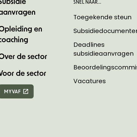
Subsidie
SNEL NAAR...
aanvragen
Toegekende steun
Opleiding en
Subsidiedocumente
coaching
Deadlines
subsidieaanvragen
Over de sector
Beoordelingscommi
Voor de sector
Vacatures
MYVAF