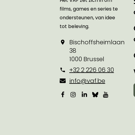
Het VAF zet zich in om
films, games en series te
ondersteunen, van idee
tot beleving.
Bischoffsheimlaan
38
1000 Brussel
+32 2 226 06 30
info@vaf.be
Facebook
Instagram
LinkedIn
Bluesky
YouTube