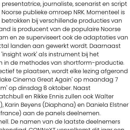
resentatrice, journaliste, scenarist en script
e Noorse publieke omroep NRK. Momenteel is
 betrokken bij verschillende producties van
and is producent van de populaire Noorse
m en ze superviseert ook de adaptaties van
ttal landen aan gewerkt wordt. Daarnaast
'insight work' als instrument bij het
en in de methodes van shortform-productie.
ctief te plaatsen, wordt elke lezing afgerond
'Make Cinema Great Again' op maandag 7
eam' op dinsdag 8 oktober. Naast
atchbull en Rikke Ennis zullen ook Walter
s), Karin Beyens (Diaphana) en Daniela Elstner
nifrance) aan de panels deelnemen.
hell. De namen van de laatste deelnemers