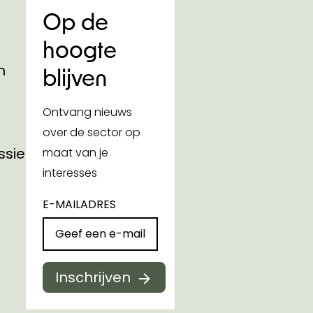
Op de
hoogte
n
blijven
Ontvang nieuws
over de sector op
ssies
maat van je
interesses
E-MAILADRES
Inschrijven