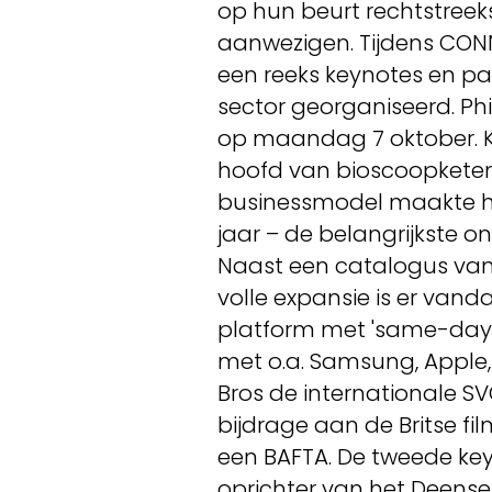
op hun beurt rechtstreek
aanwezigen. Tijdens CON
een reeks keynotes en p
sector georganiseerd. Phi
op maandag 7 oktober. K
hoofd van bioscoopketen
businessmodel maakte hi
jaar – de belangrijkste on
Naast een catalogus van r
volle expansie is er va
platform met 'same-day 
met o.a. Samsung, Apple,
Bros de internationale SV
bijdrage aan de Britse f
een BAFTA. De tweede keyn
oprichter van het Deense 