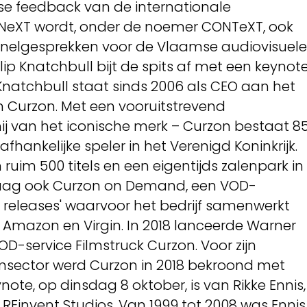
se feedback van de internationale
NeXT wordt, onder de noemer CONTeXT, ook
anelgesprekken voor de Vlaamse audiovisuele
lip Knatchbull bijt de spits af met een keynot
natchbull staat sinds 2006 als CEO aan het
 Curzon. Met een vooruitstrevend
j van het iconische merk – Curzon bestaat 8
afhankelijke speler in het Verenigd Koninkrijk.
uim 500 titels en een eigentijds zalenpark in
ndaag ook Curzon on Demand, een VOD-
releases' waarvoor het bedrijf samenwerkt
 Amazon en Virgin. In 2018 lanceerde Warner
OD-service Filmstruck Curzon. Voor zijn
ilmsector werd Curzon in 2018 bekroond met
ote, op dinsdag 8 oktober, is van Rikke Ennis,
REinvent Studios. Van 1999 tot 2008 was Ennis