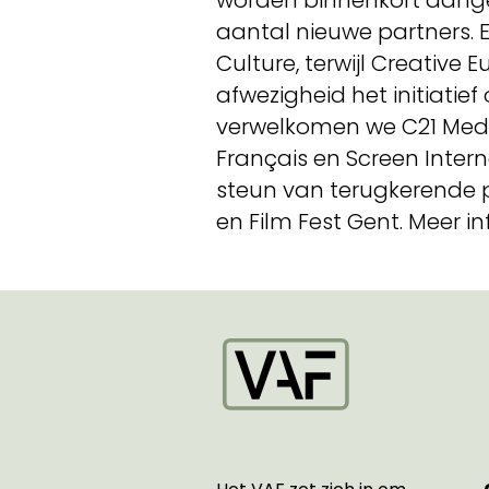
worden binnenkort aange
aantal nieuwe partners. 
Culture, terwijl Creativ
afwezigheid het initiatie
verwelkomen we C21 Medi
Français en Screen Inter
steun van terugkerende pa
en Film Fest Gent. Meer i
Startpagina