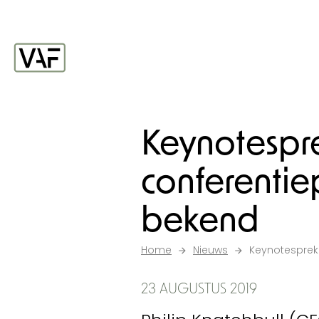
Ga verder naar de inhoud
Startpagina
Keynotespr
conferent
bekend
Home
Nieuws
Keynotespre
23 AUGUSTUS 2019