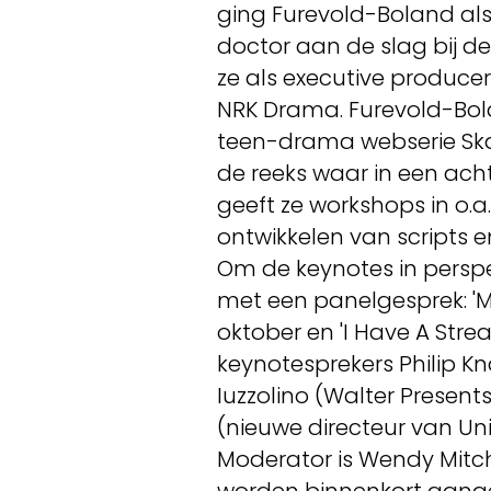
ging Furevold-Boland als p
doctor aan de slag bij d
ze als executive producer
NRK Drama. Furevold-Bol
teen-drama webserie Ska
de reeks waar in een ach
geeft ze workshops in o.a. 
ontwikkelen van scripts 
Om de keynotes in perspe
met een panelgesprek: 
oktober en 'I Have A Str
keynotesprekers Philip Kn
Iuzzolino (Walter Present
(nieuwe directeur van U
Moderator is Wendy Mitc