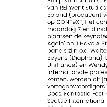
Philip Knatchbull (CE
van REinvent Studio
Boland (producent va
op CONTeXT, het co
maandag 7 en dinsda
plaatsen de keynotes
Again' en 'I Have A 
panels zijn o.a. Walte
Beyens (Diaphana), D
Unifrance) en Wendy 
internationale profe
komen, worden dit ja
vertegenwoordigers v
Docs, Fantastic Fest
Seattle International