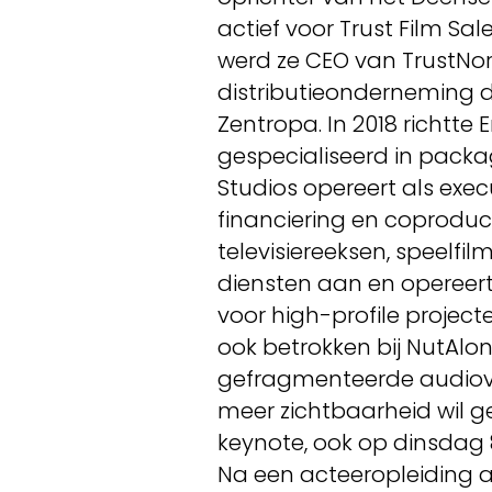
actief voor Trust Film Sal
werd ze CEO van TrustNord
distributieonderneming di
Zentropa. In 2018 richtte 
gespecialiseerd in packag
Studios opereert als exec
financiering en coproduct
televisiereeksen, speelfil
diensten aan en opereert 
voor high-profile projecte
ook betrokken bij NutAlon
gefragmenteerde audiovis
meer zichtbaarheid wil g
keynote, ook op dinsdag 
Na een acteeropleiding aa