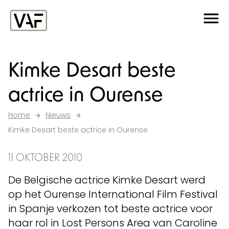
Ga verder naar de inhoud
Me
Startpagina
Kimke Desart beste
actrice in Ourense
Home
Nieuws
Kimke Desart beste actrice in Ourense
11 OKTOBER 2010
De Belgische actrice Kimke Desart werd
op het Ourense International Film Festival
in Spanje verkozen tot beste actrice voor
haar rol in Lost Persons Area van Caroline