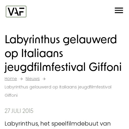
Ga verder naar de inhoud
Me
Startpagina
Labyrinthus gelauwerd
op Italiaans
jeugdfilmfestival Giffoni
Home
Nieuws
Labyrinthus gelauwerd op Italiaans jeugdfilmfestival
Giffoni
27 JULI 2015
Labyrinthus, het speelfilmdebuut van