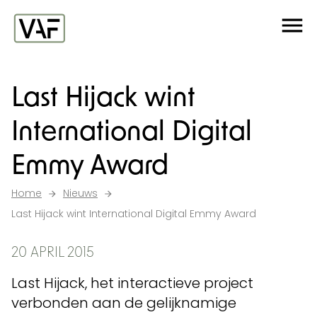
Ga verder naar de inhoud
Me
Startpagina
Last Hijack wint
International Digital
Emmy Award
Home
Nieuws
Last Hijack wint International Digital Emmy Award
20 APRIL 2015
Last Hijack, het interactieve project
verbonden aan de gelijknamige