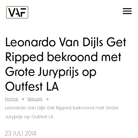
Ga verder naar de inhoud
Me
Startpagina
Leonardo Van Dijls Get
Ripped bekroond met
Grote Juryprijs op
Outfest LA
Home
Nieuws
Leonardo Van Dijls Get Ripped bekroond met Grote
Juryprijs op Outfest LA
23 JULI 2014