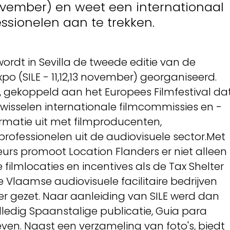
november) en weet een internationaal
essionelen aan te trekken.
rdt in Sevilla de tweede editie van de
po (SILE - 11,12,13 november) georganiseerd.
s, gekoppeld aan het Europees Filmfestival da
 wisselen internationale filmcommissies en -
ormatie uit met filmproducenten,
rofessionelen uit de audiovisuele sector.Met
urs promoot Location Flanders er niet alleen
filmlocaties en incentives als de Tax Shelter
e Vlaamse audiovisuele facilitaire bedrijven
ker gezet. Naar aanleiding van SILE werd dan
lledig Spaanstalige publicatie, Guia para
ven. Naast een verzameling van foto's, biedt