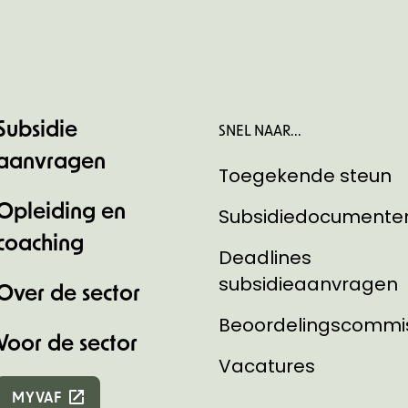
Subsidie
SNEL NAAR...
aanvragen
Toegekende steun
Opleiding en
Subsidiedocumente
coaching
Deadlines
subsidieaanvragen
Over de sector
Beoordelingscommi
Voor de sector
Vacatures
MYVAF