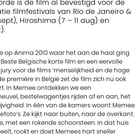
rde is de film al bevestigd voor de
ie filmfestivals van Rio de Janeiro &
 sept), Hiroshima (7 – 11 aug) en
).
re op Anima 2010 waar het aan de haal ging
 Beste Belgische korte film en een eervolle
ury voor de films ‘menselijkheid en de hoge
e première in België zet de film zich nu ook
art. In Memee ontdekken we een
euvel, bestelwagentjes rijden af en aan, het
ijvigheid. In één van de kamers woont Memee
foto’s. Ze kijkt naar buiten, naar de overkant.
je, met een rokende schoorsteen. In dat huis
speelt, rookt en doet Memees hart sneller