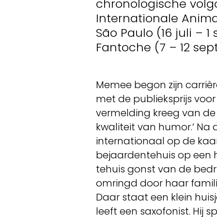
chronologische volgo
Internationale Animat
São Paulo (16 juli – 1
Fantoche (7 – 12 sept
Memee begon zijn carriè
met de publieksprijs voor
vermelding kreeg van de j
kwaliteit van humor.’ Na d
internationaal op de ka
bejaardentehuis op een h
tehuis gonst van de bedr
omringd door haar familie
Daar staat een klein huis
leeft een saxofonist. Hij 