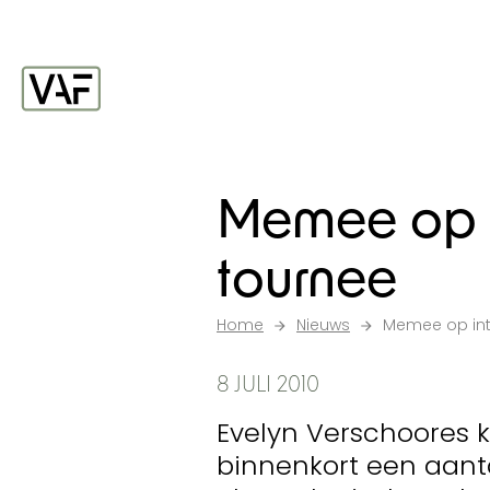
Ga verder naar de inhoud
Startpagina
Memee op i
tournee
Home
Nieuws
Memee op int
8 JULI 2010
Evelyn Verschoores 
binnenkort een aantal