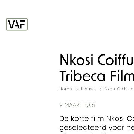
Ga verder naar de inhoud
Startpagina
Nkosi Coiff
Tribeca Film
Home
Nieuws
Nkosi Coiffure
9 MAART 2016
De korte film Nkosi C
geselecteerd voor he