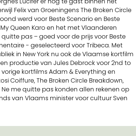
rghes Lucifer er nog te gast binnen het
wijl Felix van Groeningens The Broken Circle
roond werd voor Beste Scenario en Beste
k My Queen Karo en het met Vlaanderen
itte pas – goed voor de prijs voor Beste
ntaire - geselecteerd voor Tribeca. Met
publiek in New York nu ook de Vlaamse kortfilm
 een productie van Jules Debrock voor 2nd to
 vorige kortfilms Adam & Everything en
si Coiffure, The Broken Circle Breakdown,
n Ne me quitte pas konden allen rekenen op
nds van Vlaams minister voor cultuur Sven