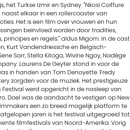
js, het Turkse Izmir en Sydney. "Nkosi Coiffure
n naast elkaar in een rollercoaster van
ies. Het is een film over vrouwen en hun
ssingen beïnvloed worden door tradities,
principes en regels." aldus Migom. In de cast
en, Kurt Vandendriessche en Belgisch-
Sene Sarr, Stella Kitoga, Wivine Ngoy, Nadège
any. Laurens De Geyter stond in voor de
was in handen van Tom Denoyette. Fredy
ry zorgden voor de muziek. Het prestigieuze
m Festival werd opgericht in de nasleep van
Niro. Doel was de aandacht te vestigen op New
filmmakers een zo breed mogelijk platform te
afgelopen jaren is het festival uitgegroeid tot
nte filmfestivals van Noord-Amerika. Vorig