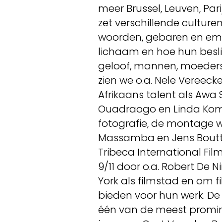
meer Brussel, Leuven, Pari
zet verschillende culture
woorden, gebaren en emot
lichaam en hoe hun besli
geloof, mannen, moeders, 
zien we o.a. Nele Vereeck
Afrikaans talent als Awa 
Ouadraogo en Linda Komp
fotografie, de montage 
Massamba en Jens Boutte
Tribeca International Fil
9/11 door o.a. Robert De 
York als filmstad en om 
bieden voor hun werk. De 
één van de meest promine