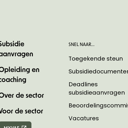
Subsidie
SNEL NAAR...
aanvragen
Toegekende steun
Opleiding en
Subsidiedocumente
coaching
Deadlines
subsidieaanvragen
Over de sector
Beoordelingscommi
Voor de sector
Vacatures
MYVAF