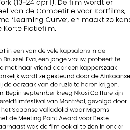
ork (13-24 april). De film wordt er
el van de Competitie voor Kortfilms,
a ‘Learning Curve’, en maakt zo kan
 Korte Fictiefilm.
 af in een van de vele kapsalons in de
n Brussel. Eva, een jonge vrouw, probeert te
e met haar vriend door een kapperszaak
ankelijk wordt ze gesteund door de Afrikaans
 de oorzaak van de ruzie te horen krijgen,
. Begin september kreeg Nkosi Coiffure zijn
reldfilmfestival van Montréal, gevolgd door
n het Spaanse Valladolid waar Migoms
et de Meeting Point Award voor Beste
Daarnaast was de film ook al te zien in onder