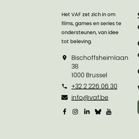
Het VAF zet zich in om
films, games en series te
ondersteunen, van idee
tot beleving.
Bischoffsheimlaan
38
1000 Brussel
+32 2 226 06 30
info@vaf.be
Facebook
Instagram
LinkedIn
Bluesky
YouTube