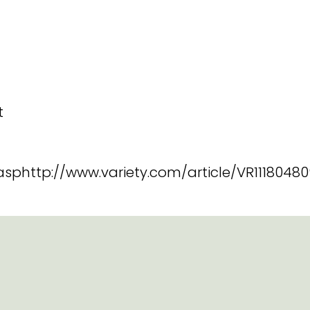
t
sphttp://www.variety.com/article/VR1118048