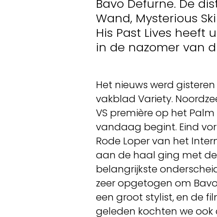
Bavo Defurne. De dist
Wand, Mysterious Sk
His Past Lives heeft 
in de nazomer van dit
Het nieuws werd gisteren
vakblad Variety. Noordzee
VS première op het Palm S
vandaag begint. Eind vor
Rode Loper van het Inter
aan de haal ging met de M
belangrijkste onderscheidi
zeer opgetogen om Bavo’s 
een groot stylist, en de fi
geleden kochten we ook de