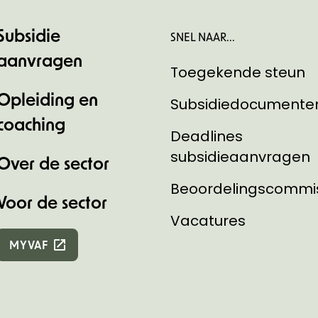
Subsidie
SNEL NAAR...
aanvragen
Toegekende steun
Opleiding en
Subsidiedocumente
coaching
Deadlines
subsidieaanvragen
Over de sector
Beoordelingscommi
Voor de sector
Vacatures
MYVAF