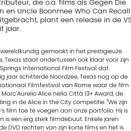
ributeur, die o.a. films als Gegen Die
in en Uncle Boonmee Who Can Recall
uitgebracht, plant een release in de V
 jaar.
 wereldkundig gemaakt in het prestigieuze
, Texas staat ondertussen ook klaar voor zijn
prings International Film Festival dat
ig jaar schitterde Noordzee, Texas nog op de
nationaal Filmfestival van Rome waar de film
arc'Aurelio Alice nella Città 13+ Award, de
ng in de Alice in the City competitie. "We zijn
film toe te voegen aan onze portfolio. Hij is
lm is een erg sterk filmdebuut. Enkele jaren
 DVD rechten van zijn korte films en het is