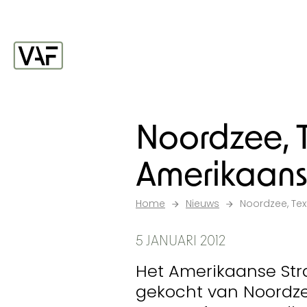
Ga verder naar de inhoud
Startpagina
Noordzee, T
Amerikaans
Home
Nieuws
Noordzee, Tex
5 JANUARI 2012
Het Amerikaanse Str
gekocht van Noordze