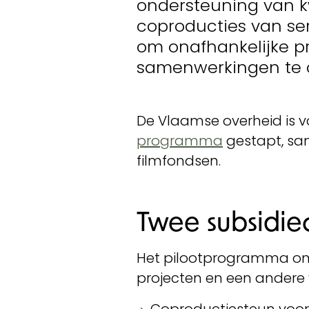
ondersteuning van kw
coproducties van ser
om onafhankelijke p
samenwerkingen te c
De Vlaamse overheid is vo
programma
gestapt, sam
filmfondsen.
Twee subsidi
Het pilootprogramma om
projecten en een andere