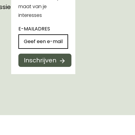
ssies
maat van je
interesses
E-MAILADRES
Inschrijven