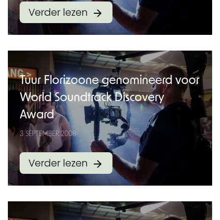
Verder lezen
Tuur Florizoone genomineerd voor
World Soundtrack Discovery
Award
3 SEPTEMBER 2008
Verder lezen