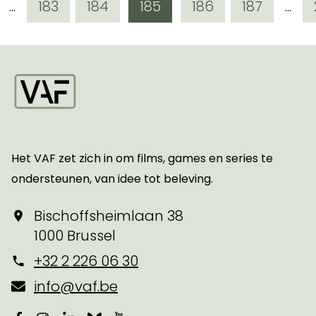
pagina
gina
toon meer pagina's voor de huidige
pagina
pagina
pagina
pagina
pagina
toon
...
183
184
185
186
187
...
Startpagina
Het VAF zet zich in om films, games en series te
ondersteunen, van idee tot beleving.
Bischoffsheimlaan 38
1000 Brussel
+32 2 226 06 30
info@vaf.be