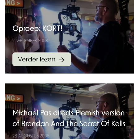
Oproep: KORT!
2 SEPTEMBER 2008
Verder lezen
Michael Pas directs Flemish version
of Brendan And The Secret Of Kells
28 AUGUSTUS 2008