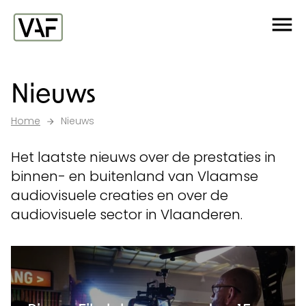
Ga verder naar de inhoud
Me
Startpagina
Nieuws
Home
Nieuws
Het laatste nieuws over de prestaties in
binnen- en buitenland van Vlaamse
audiovisuele creaties en over de
audiovisuele sector in Vlaanderen.
Nieuws overzicht