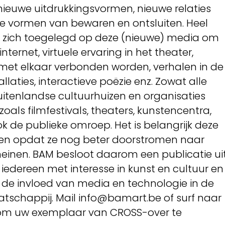
nieuwe uitdrukkingsvormen, nieuwe relaties
e vormen van bewaren en ontsluiten. Heel
 zich toegelegd op deze (nieuwe) media om
nternet, virtuele ervaring in het theater,
e met elkaar verbonden worden, verhalen in de
laties, interactieve poëzie enz. Zowat alle
uitenlandse cultuurhuizen en organisaties
oals filmfestivals, theaters, kunstencentra,
ok de publieke omroep. Het is belangrijk deze
iden opdat ze nog beter doorstromen naar
einen. BAM besloot daarom een publicatie ui
t iedereen met interesse in kunst en cultuur en
de invloed van media en technologie in de
tschappij. Mail info@bamart.be of surf naar
m uw exemplaar van CROSS-over te