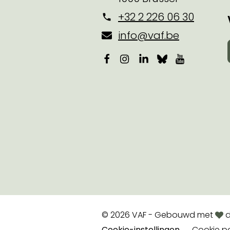
+32 2 226 06 30
info@vaf.be
Facebook
Instagram
LinkedIn
Bluesky
YouTube
lov
© 2026 VAF - Gebouwd met
d
Cookie-instellingen
Cookie po