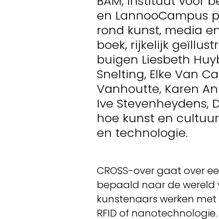
BAM, instituut voor 
en LannooCampus pre
rond kunst, media en
boek, rijkelijk geïll
buigen Liesbeth Huy
Snelting, Elke Van C
Vanhoutte, Karen An
Ive Stevenheydens, D
hoe kunst en cultuu
en technologie.
CROSS-over gaat over een
bepaald naar de wereld
kunstenaars werken met de
RFID of nanotechnologi