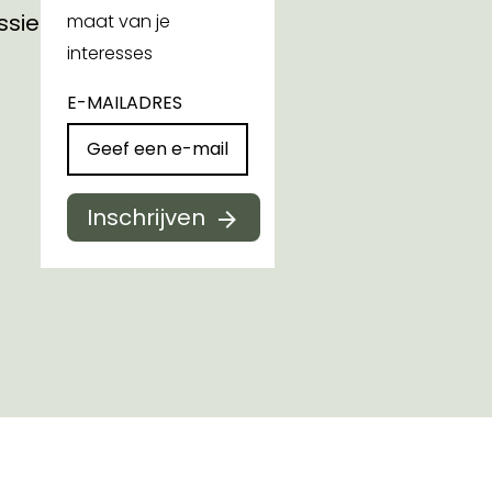
ssies
maat van je
interesses
E-MAILADRES
Inschrijven