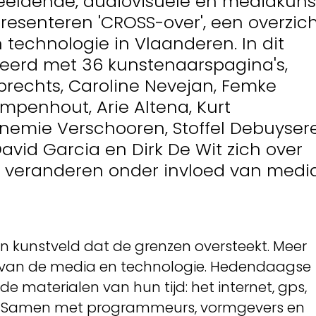
beeldende, audiovisuele en mediakuns
senteren 'CROSS-over', een overzic
 technologie in Vlaanderen. In dit
ustreerd met 36 kunstenaarspagina's,
brechts, Caroline Nevejan, Femke
ampenhout, Arie Altena, Kurt
nemie Verschooren, Stoffel Debuysere
avid Garcia en Dirk De Wit zich over
r veranderen onder invloed van medi
 kunstveld dat de grenzen oversteekt. Meer
 van de media en technologie. Hedendaagse
 materialen van hun tijd: het internet, gps,
e. Samen met programmeurs, vormgevers en