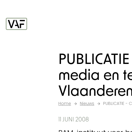
Ga verder naar de inhoud
Startpagina
PUBLICATIE -
media en t
Vlaandere
Home
Nieuws
PUBLICATIE - 
11 JUNI 2008