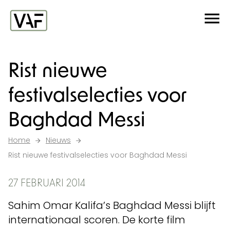
Ga verder naar de inhoud
Me
Startpagina
Rist nieuwe
festivalselecties voor
Baghdad Messi
Home
Nieuws
Rist nieuwe festivalselecties voor Baghdad Messi
27 FEBRUARI 2014
Sahim Omar Kalifa’s Baghdad Messi blijft
internationaal scoren. De korte film