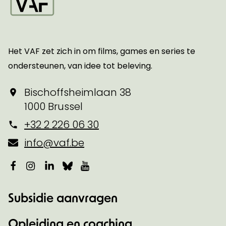
Startpagina
Het VAF zet zich in om films, games en series te
ondersteunen, van idee tot beleving.
Bischoffsheimlaan 38
1000 Brussel
+32 2 226 06 30
info@vaf.be
Facebook
Instagram
LinkedIn
Bluesky
YouTube
Subsidie aanvragen
Opleiding en coaching