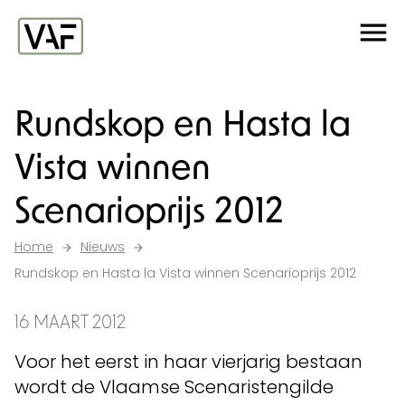
Ga verder naar de inhoud
Me
Startpagina
Rundskop en Hasta la
Vista winnen
Scenarioprijs 2012
Home
Nieuws
Rundskop en Hasta la Vista winnen Scenarioprijs 2012
16 MAART 2012
Voor het eerst in haar vierjarig bestaan
wordt de Vlaamse Scenaristengilde