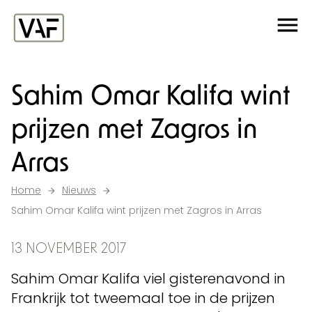
Ga verder naar de inhoud
Me
Startpagina
Sahim Omar Kalifa wint
prijzen met Zagros in
Arras
Home
Nieuws
Sahim Omar Kalifa wint prijzen met Zagros in Arras
13 NOVEMBER 2017
Sahim Omar Kalifa viel gisterenavond in
Frankrijk tot tweemaal toe in de prijzen