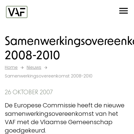
Ga verder naar de inhoud
Me
Startpagina
Samenwerkingsovereenk
2008-2010
Home
Nieuws
Samenwerkingsovereenkomst 2008-2010
26 OKTOBER 2007
De Europese Commissie heeft de nieuwe
samenwerkingsovereenkomst van het
VAF met de Vlaamse Gemeenschap
goedgekeurd.