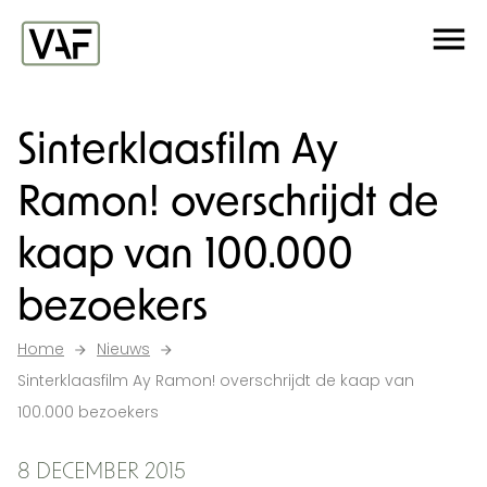
Ga verder naar de inhoud
Me
Startpagina
Sinterklaasfilm Ay
Ramon! overschrijdt de
kaap van 100.000
bezoekers
Home
Nieuws
Sinterklaasfilm Ay Ramon! overschrijdt de kaap van
100.000 bezoekers
8 DECEMBER 2015