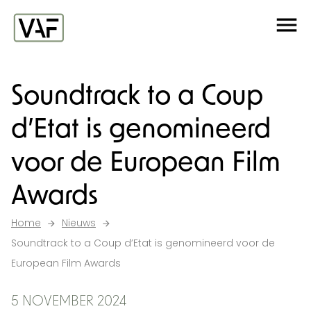
Ga verder naar de inhoud
Me
Startpagina
Soundtrack to a Coup
d’Etat is genomineerd
voor de European Film
Awards
Home
Nieuws
Soundtrack to a Coup d’Etat is genomineerd voor de
European Film Awards
5 NOVEMBER 2024