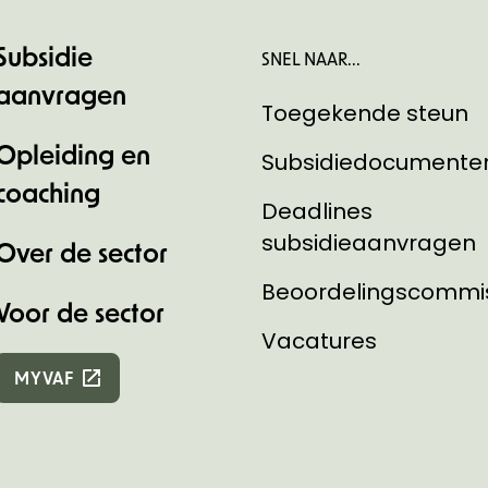
Subsidie
SNEL NAAR...
aanvragen
Toegekende steun
Opleiding en
Subsidiedocumente
coaching
Deadlines
subsidieaanvragen
Over de sector
Beoordelingscommi
Voor de sector
Vacatures
MYVAF