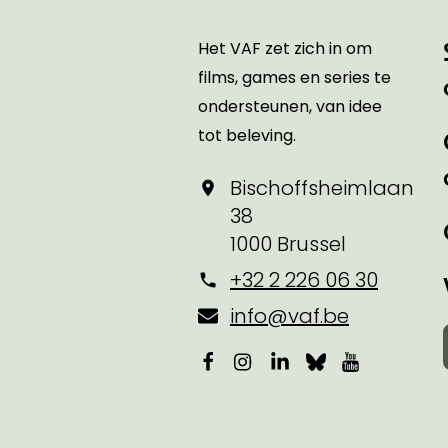
Het VAF zet zich in om
films, games en series te
ondersteunen, van idee
tot beleving.
Bischoffsheimlaan
38
1000 Brussel
+32 2 226 06 30
info@vaf.be
Facebook
Instagram
LinkedIn
Bluesky
YouTube