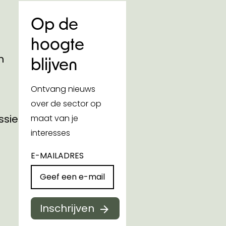
Op de
hoogte
n
blijven
Ontvang nieuws
over de sector op
ssies
maat van je
interesses
E-MAILADRES
Inschrijven