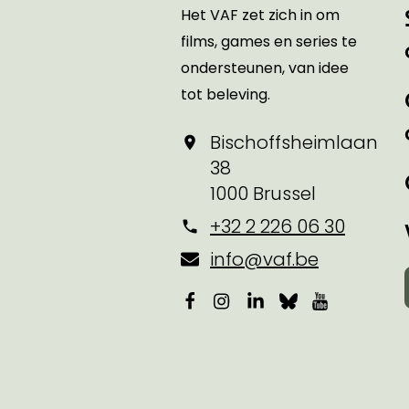
Het VAF zet zich in om
films, games en series te
ondersteunen, van idee
tot beleving.
Bischoffsheimlaan
38
1000 Brussel
+32 2 226 06 30
info@vaf.be
Facebook
Instagram
LinkedIn
Bluesky
YouTube