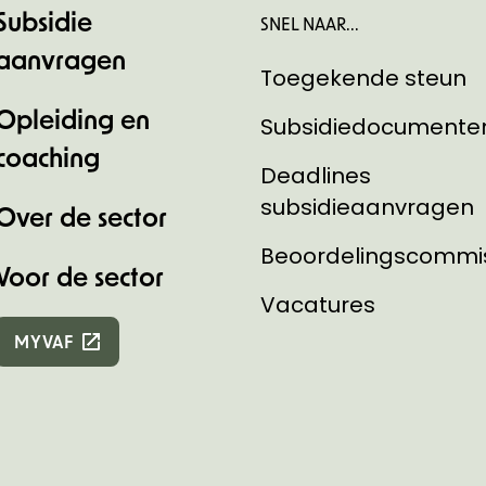
Subsidie
SNEL NAAR...
aanvragen
Toegekende steun
Opleiding en
Subsidiedocumente
coaching
Deadlines
subsidieaanvragen
Over de sector
Beoordelingscommi
Voor de sector
Vacatures
MYVAF