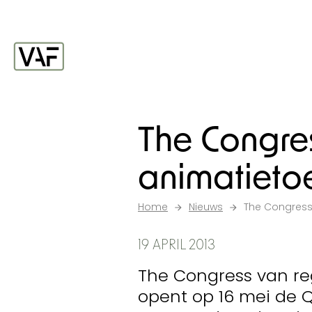
Ga verder naar de inhoud
Startpagina
The Congre
animatieto
Home
Nieuws
The Congress
19 APRIL 2013
The Congress van reg
opent op 16 mei de Q