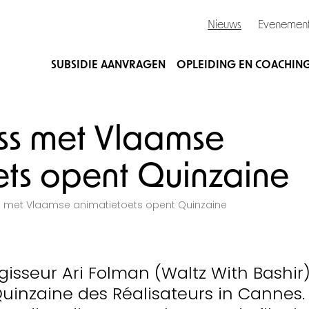
Nieuws
Evenemen
SUBSIDIE AANVRAGEN
OPLEIDING EN COACHIN
ss met Vlaamse
ets opent Quinzaine
 met Vlaamse animatietoets opent Quinzaine
isseur Ari Folman (Waltz With Bashir
uinzaine des Réalisateurs in Cannes.