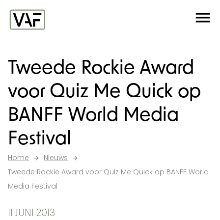
Ga verder naar de inhoud
Me
Startpagina
Tweede Rockie Award
voor Quiz Me Quick op
BANFF World Media
Festival
Home
Nieuws
Tweede Rockie Award voor Quiz Me Quick op BANFF World
Media Festival
11 JUNI 2013