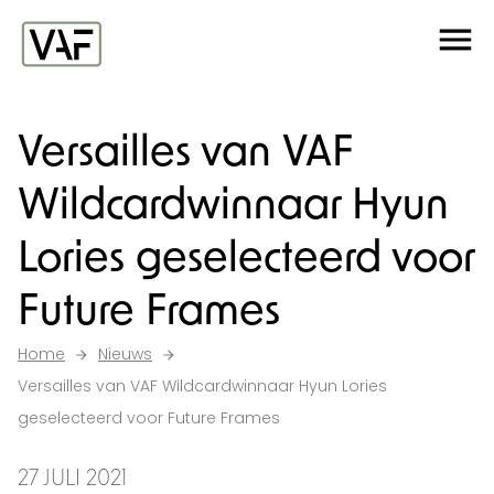
Ga verder naar de inhoud
Me
Startpagina
Versailles van VAF
Wildcardwinnaar Hyun
Lories geselecteerd voor
Future Frames
Home
Nieuws
Versailles van VAF Wildcardwinnaar Hyun Lories
geselecteerd voor Future Frames
27 JULI 2021