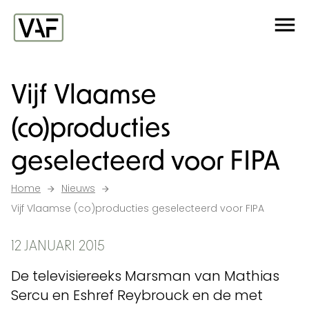
Ga verder naar de inhoud
Me
Startpagina
Vijf Vlaamse
(co)producties
geselecteerd voor FIPA
Home
Nieuws
Vijf Vlaamse (co)producties geselecteerd voor FIPA
12 JANUARI 2015
De televisiereeks Marsman van Mathias
Sercu en Eshref Reybrouck en de met