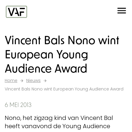
Ga verder naar de inhoud
Me
Startpagina
Vincent Bals Nono wint
European Young
Audience Award
Home
Nieuws
Vincent Bals Nono wint European Young Audience Award
6 MEI 2013
Nono, het zigzag kind van Vincent Bal
heeft vanavond de Young Audience