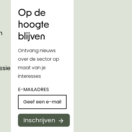
Op de
hoogte
n
blijven
Ontvang nieuws
over de sector op
ssies
maat van je
interesses
E-MAILADRES
Inschrijven