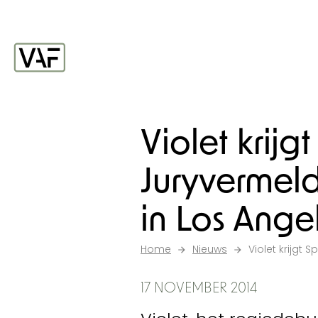
Ga verder naar de inhoud
Startpagina
Violet krijg
Juryvermeld
in Los Ange
Home
Nieuws
Violet krijgt 
17 NOVEMBER 2014