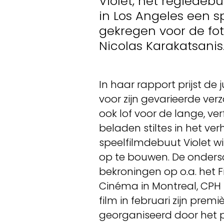
Violet, het regiedebu
in Los Angeles een s
gekregen voor de fot
Nicolas Karakatsanis
In haar rapport prijst de 
voor zijn gevarieerde ver
ook lof voor de lange, v
beladen stiltes in het verh
speelfilmdebuut Violet w
op te bouwen. De ondersc
bekroningen op o.a. het F
Cinéma in Montreal, CPH 
film in februari zijn premi
georganiseerd door het pr