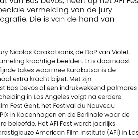
ut van Bas Devos, heeft op het AFI Fes
peciale vermelding van de jury
ografie. Die is van de hand van
.
jury Nicolas Karakatsanis, de DoP van Violet,
zameling krachtige beelden. Er is daarnaast
erfijnde takes waarmee Karakatsanis de
aal extra kracht bijzet. Met zijn
ist Bas Devos al een indrukwekkend palmares
heiding in Los Angeles volgt na eerdere
ilm Fest Gent, het Festival du Nouveau
PIX in Kopenhagen en de Berlinale waar de
ère beleefde. Het AFI Fest wordt jaarlijks
estigieuze American Film Institute (AFI) in Lo