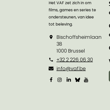
Het VAF zet zich in om
films, games en series te
ondersteunen, van idee
tot beleving.
Bischoffsheimlaan
38
1000 Brussel
+32 2 226 06 30
info@vaf.be
Facebook
Instagram
LinkedIn
Bluesky
YouTube