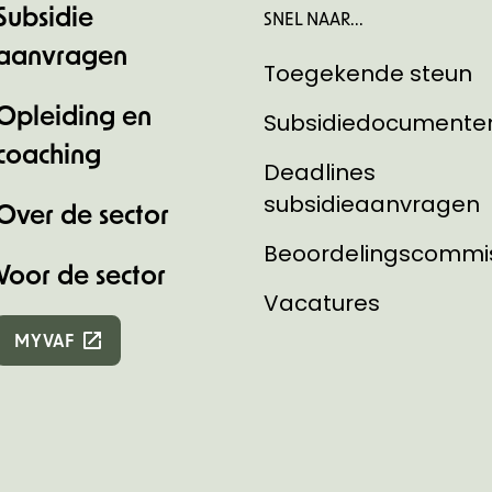
Subsidie
SNEL NAAR...
aanvragen
Toegekende steun
Opleiding en
Subsidiedocumente
coaching
Deadlines
subsidieaanvragen
Over de sector
Beoordelingscommi
Voor de sector
Vacatures
MYVAF