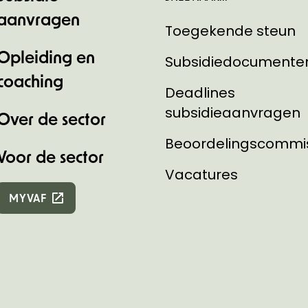
aanvragen
Toegekende steun
Opleiding en
Subsidiedocumente
coaching
Deadlines
subsidieaanvragen
Over de sector
Beoordelingscommi
Voor de sector
Vacatures
MYVAF