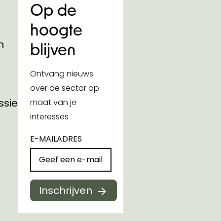
Op de
hoogte
n
blijven
Ontvang nieuws
over de sector op
ssies
maat van je
interesses
E-MAILADRES
Inschrijven