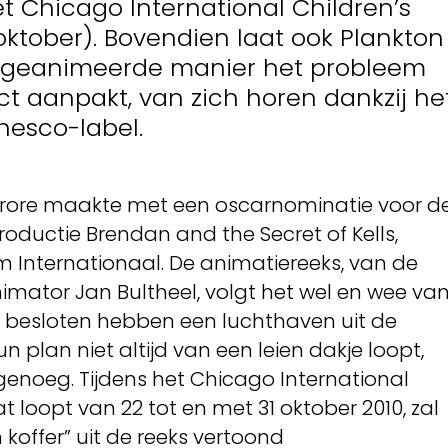
t Chicago International Children’s
1 oktober). Bovendien laat ook Plankton
n geanimeerde manier het probleem
ct aanpakt, van zich horen dankzij he
nesco-label.
l furore maakte met een oscarnominatie voor d
oductie Brendan and the Secret of Kells,
Internationaal. De animatiereeks, van de
imator Jan Bultheel, volgt het wel en wee va
e besloten hebben een luchthaven uit de
 plan niet altijd van een leien dakje loopt,
enoeg. Tijdens het Chicago International
dat loopt van 22 tot en met 31 oktober 2010, zal
 koffer” uit de reeks vertoond