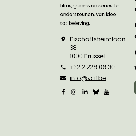
films, games en series te
ondersteunen, van idee
tot beleving.
Bischoffsheimlaan
38
1000 Brussel
+32 2 226 06 30
info@vaf.be
Facebook
Instagram
LinkedIn
Bluesky
YouTube