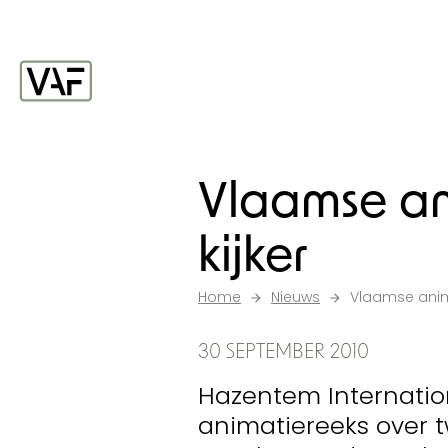
Ga verder naar de inhoud
Startpagina
Vlaamse an
kijker
Home
Nieuws
Vlaamse anima
30 SEPTEMBER 2010
Hazentem Internatio
animatiereeks over 