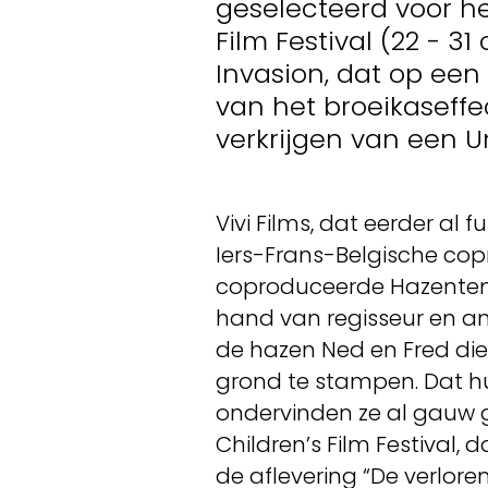
geselecteerd voor he
Film Festival (22 - 3
Invasion, dat op ee
van het broeikaseffe
verkrijgen van een U
Vivi Films, dat eerder a
Iers-Frans-Belgische copr
coproduceerde Hazentem 
hand van regisseur en an
de hazen Ned en Fred di
grond te stampen. Dat hun
ondervinden ze al gauw g
Children’s Film Festival, 
de aflevering “De verloren