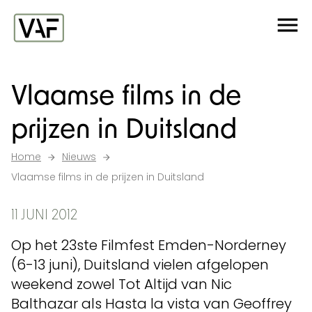
Ga verder naar de inhoud
Me
Startpagina
Vlaamse films in de
prijzen in Duitsland
Home
Nieuws
Vlaamse films in de prijzen in Duitsland
11 JUNI 2012
Op het 23ste Filmfest Emden-Norderney
(6-13 juni), Duitsland vielen afgelopen
weekend zowel Tot Altijd van Nic
Balthazar als Hasta la vista van Geoffrey