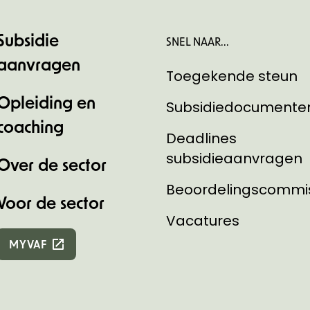
Subsidie
SNEL NAAR...
aanvragen
Toegekende steun
Opleiding en
Subsidiedocumente
coaching
Deadlines
subsidieaanvragen
Over de sector
Beoordelingscommi
Voor de sector
Vacatures
MYVAF