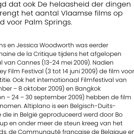
d dat ook De helaasheid der dingen
 brengt het aantal Vlaamse films op
rd voor Palm Springs.
ens en Jessica Woodworth was eerder
aine de la Critique tijdens het afgelopen
al van Cannes (13-24 mei 2009). Nadien
 Film Festival (3 tot 14 juni 2009) de film voo
tie. Ook het internationaal Filmfestival van
mber – 8 oktober 2009) en Bangkok
on – 24 – 30 september 2009) hebben de film
men. Altiplano is een Belgisch-Duits-
 die in België geproduceerd werd door Bo
Loup en onder meer de steun kreeg van het
ds, de Communauté française de Belgique e