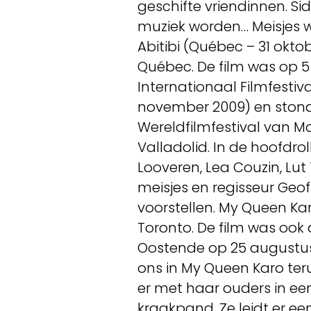
geschifte vriendinnen. Si
muziek worden… Meisjes w
Abitibi (Québec – 31 okt
Québec. De film was op 
Internationaal Filmfesti
november 2009) en ston
Wereldfilmfestival van Mo
Valladolid. In de hoofdr
Looveren, Lea Couzin, Lu
meisjes en regisseur Geof
voorstellen. My Queen Kar
Toronto. De film was ook a
Oostende op 25 augustus
ons in My Queen Karo teru
er met haar ouders in e
kraakpand. Ze leidt er e