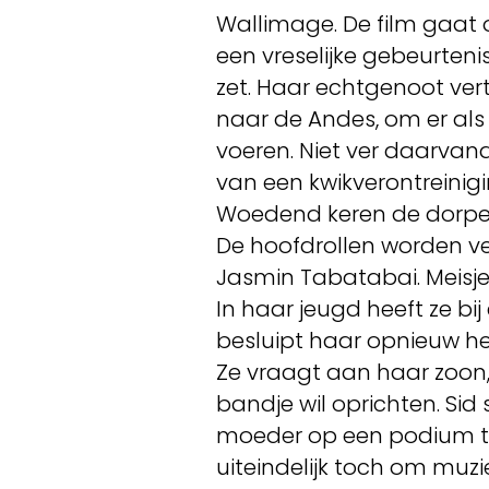
Wallimage. De film gaat 
een vreselijke gebeurteni
zet. Haar echtgenoot ver
naar de Andes, om er als
voeren. Niet ver daarva
van een kwikverontreinigi
Woedend keren de dorpel
De hoofdrollen worden ver
Jasmin Tabatabai. Meisjes
In haar jeugd heeft ze b
besluipt haar opnieuw he
Ze vraagt aan haar zoon, 
bandje wil oprichten. Sid 
moeder op een podium te 
uiteindelijk toch om muz