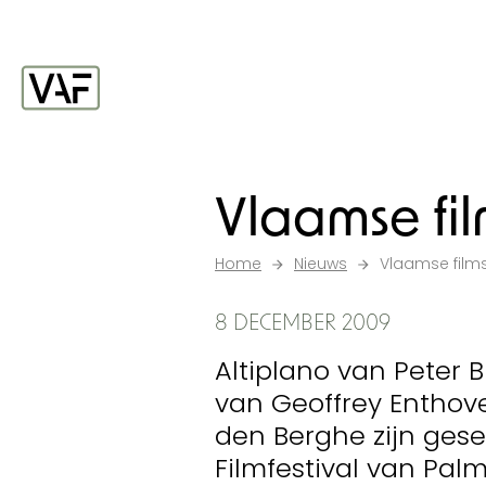
Ga verder naar de inhoud
Startpagina
Vlaamse fil
Home
Nieuws
Vlaamse film
8 DECEMBER 2009
Altiplano van Peter 
van Geoffrey Enthov
den Berghe zijn gese
Filmfestival van Palm