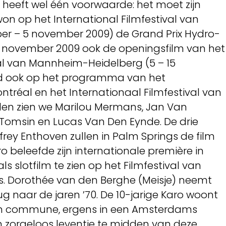
d heeft wel één voorwaarde: het moet zijn
on op het International Filmfestival van
ober – 5 november 2009) de Grand Prix Hydro-
5 november 2009 ook de openingsfilm van het
val van Mannheim-Heidelberg (5 – 15
d ook op het programma van het
ntréal en het Internationaal Filmfestival van
ollen zien we Marilou Mermans, Jan Van
t Tomsin en Lucas Van Den Eynde. De drie
frey Enthoven zullen in Palm Springs de film
o beleefde zijn internationale première in
ls slotfilm te zien op het Filmfestival van
. Dorothée van den Berghe (Meisje) neemt
g naar de jaren ’70. De 10-jarige Karo woont
en commune, ergens in een Amsterdams
en zorgeloos leventje te midden van deze