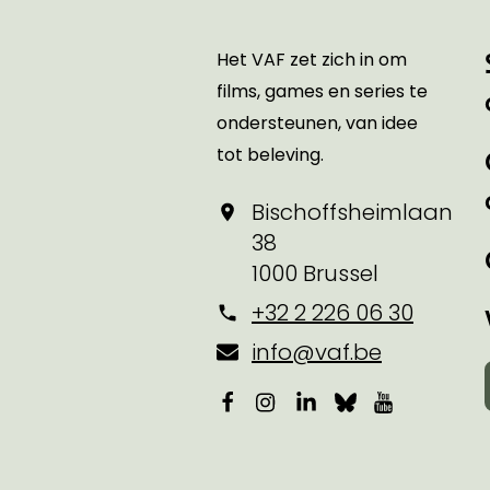
Startpagina
Het VAF zet zich in om
films, games en series te
ondersteunen, van idee
tot beleving.
Bischoffsheimlaan
38
1000 Brussel
+32 2 226 06 30
info@vaf.be
Facebook
Instagram
LinkedIn
Bluesky
YouTube