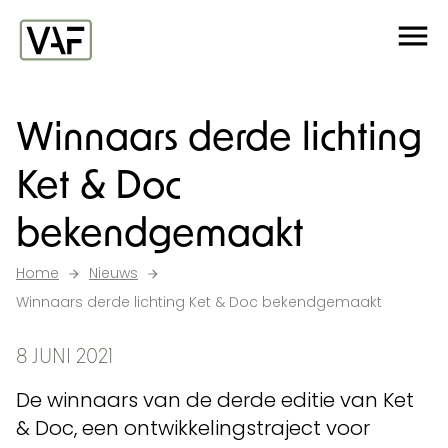
Ga verder naar de inhoud
Me
Startpagina
Winnaars derde lichting
Ket & Doc
bekendgemaakt
Home
Nieuws
Winnaars derde lichting Ket & Doc bekendgemaakt
8 JUNI 2021
De winnaars van de derde editie van Ket
& Doc, een ontwikkelingstraject voor