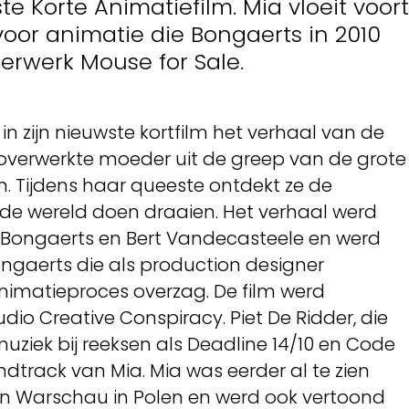
ste Korte Animatiefilm. Mia vloeit voort
voor animatie die Bongaerts in 2010
erwerk Mouse for Sale.
in zijn nieuwste kortfilm het verhaal van de
 overwerkte moeder uit de greep van de grote
n. Tijdens haar queeste ontdekt ze de
de wereld doen draaien. Het verhaal werd
Bongaerts en Bert Vandecasteele en werd
ngaerts die als production designer
nimatieproces overzag. De film werd
io Creative Conspiracy. Piet De Ridder, die
muziek bij reeksen als Deadline 14/10 en Code
track van Mia. Mia was eerder al te zien
 van Warschau in Polen en werd ook vertoond