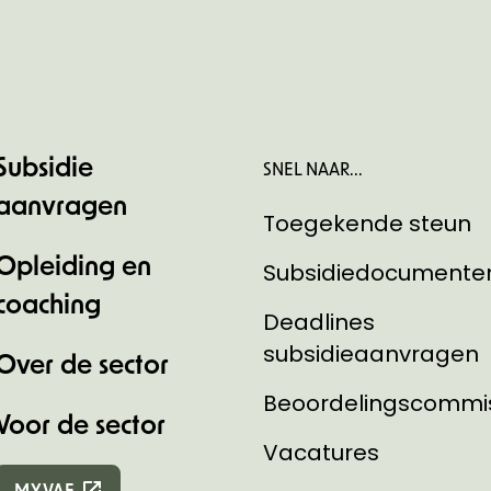
Subsidie
SNEL NAAR...
aanvragen
Toegekende steun
Opleiding en
Subsidiedocumente
coaching
Deadlines
subsidieaanvragen
Over de sector
Beoordelingscommi
Voor de sector
Vacatures
MYVAF