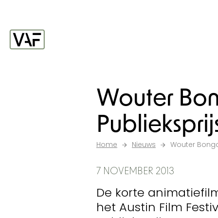
Ga verder naar de inhoud
Startpagina
Wouter Bon
Publieksprij
Home
Nieuws
Wouter Bongaer
7 NOVEMBER 2013
De korte animatiefil
het Austin Film Fest