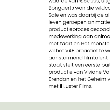
waarde van €60.000, uitg
Bongaerts won die wildca
Sale en was daarbij de al
leven geroepen animatiew
productieproces gecoach
medewerking aan animatie
met taart en Het monster
wil het VAF proactief te 
aanstormend filmtalent.
staat stelt een eerste bui
productie van Viviane Van
Brendan en het Geheim v
met il Luster Films.