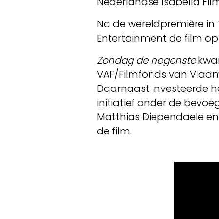
Nederlandse Isabella Film
Na de wereldpremière in T
Entertainment de film op 
Zondag de negenste
kwam
VAF/Filmfonds van Vlaams
Daarnaast investeerde h
initiatief onder de bevo
Matthias Diependaele en 
de film.