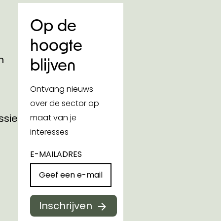
Op de
hoogte
n
blijven
Ontvang nieuws
over de sector op
ssies
maat van je
interesses
E-MAILADRES
Inschrijven