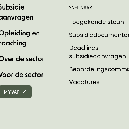
Subsidie
SNEL NAAR...
aanvragen
Toegekende steun
Opleiding en
Subsidiedocumente
coaching
Deadlines
subsidieaanvragen
Over de sector
Beoordelingscommi
Voor de sector
Vacatures
MYVAF