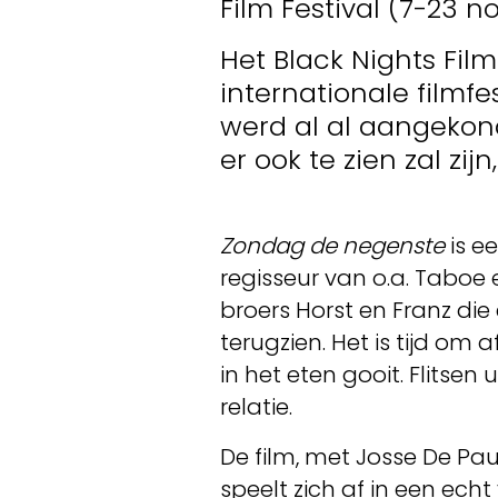
Film Festival (7-23 
Het Black Nights Film 
internationale filmfe
werd al al aangekond
er ook te zien zal zij
Zondag de negenste
is e
regisseur van o.a. Taboe 
broers Horst en Franz die
terugzien. Het is tijd om 
in het eten gooit. Flitse
relatie.
De film, met Josse De Pau
speelt zich af in een ech