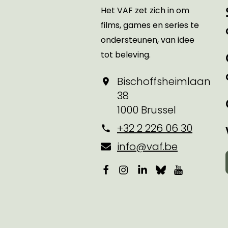
Het VAF zet zich in om
films, games en series te
ondersteunen, van idee
tot beleving.
Bischoffsheimlaan
38
1000 Brussel
+32 2 226 06 30
info@vaf.be
Facebook
Instagram
LinkedIn
Bluesky
YouTube