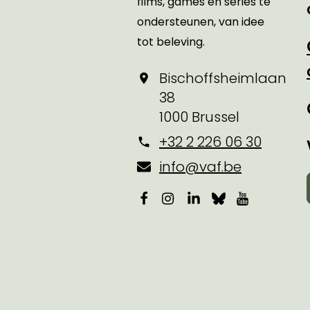
films, games en series te
ondersteunen, van idee
tot beleving.
Bischoffsheimlaan
38
1000 Brussel
+32 2 226 06 30
info@vaf.be
Facebook
Instagram
LinkedIn
Bluesky
YouTube