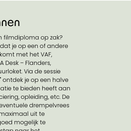
nnen
n filmdiploma op zak?
 dat je op een of andere
 komt met het VAF,
A Desk – Flanders,
urloket. Via de sessie
 ontdek je op een halve
atie te bieden heeft aan
iering, opleiding, etc. De
 eventuele drempelvrees
 maximaal uit te
goed mogelijk te
rstap naar het