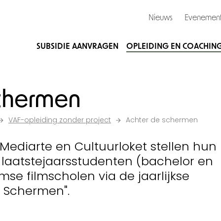
Nieuws
Evenemen
SUBSIDIE AANVRAGEN
OPLEIDING EN COACHIN
schermen
VAF-opleiding zonder project
Achter de schermen
 Mediarte en Cultuurloket stellen hun
 laatstejaarsstudenten (bachelor en
se filmscholen via de jaarlijkse
e Schermen".