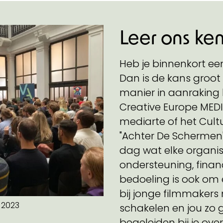
Leer ons ke
Heb je binnenkort ee
Dan is de kans groot
manier in aanraking
Creative Europe MEDI
mediarte of het Cultu
"Achter De Schermen"
dag wat elke organis
ondersteuning, financ
bedoeling is ook om
bij jonge filmmakers
 2023
schakelen en jou zo 
begeleiden bij je ove