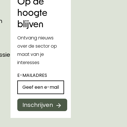
Op de
hoogte
n
blijven
Ontvang nieuws
over de sector op
ssies
maat van je
interesses
E-MAILADRES
Inschrijven