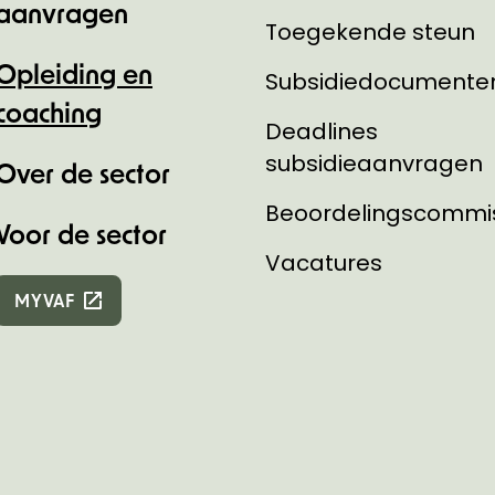
aanvragen
Toegekende steun
Opleiding en
Subsidiedocumente
coaching
Deadlines
subsidieaanvragen
Over de sector
Beoordelingscommi
Voor de sector
Vacatures
MYVAF