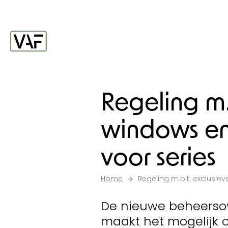
Ga verder naar de inhoud
Startpagina
Regeling m.
windows en
voor series
Home
Regeling m.b.t. exclusi
De nieuwe beheerso
maakt het mogelijk 