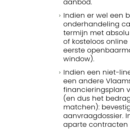
aanbod.
Indien er wel een 
onderhandeling cas
termijn met absol
of kosteloos online
eerste openbaarmak
window).
Indien een niet-li
een andere Vlaam
financieringsplan 
(en dus het bedra
matchen): bevestig
aanvraagdossier. I
aparte contracten 