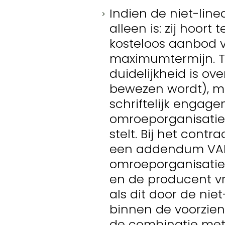
Indien de niet-lin
alleen is: zij hoor
kosteloos aanbod v
maximumtermijn. Te
duidelijkheid is ov
bewezen wordt), mo
schriftelijk engage
omroeporganisatie 
stelt. Bij het con
een addendum VAF/
omroeporganisatie 
en de producent vr
als dit door de nie
binnen de voorziene
de combinatie met 