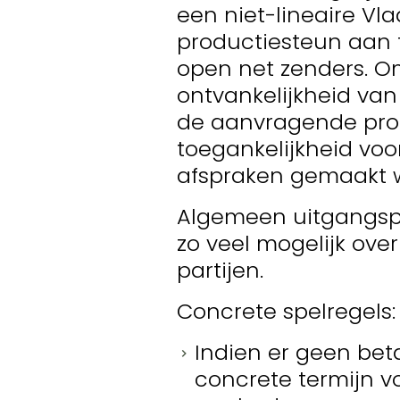
een niet-lineaire V
productiesteun aan 
open net zenders. O
ontvankelijkheid va
de aanvragende prod
toegankelijkheid voo
afspraken gemaakt 
Algemeen uitgangspu
zo veel mogelijk ov
partijen.
Concrete spelregels:
Indien er geen bet
concrete termijn vo