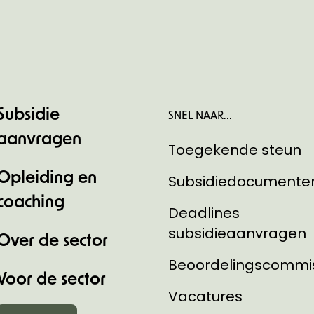
Subsidie
SNEL NAAR...
aanvragen
Toegekende steun
Opleiding en
Subsidiedocumente
coaching
Deadlines
subsidieaanvragen
Over de sector
Beoordelingscommi
Voor de sector
Vacatures