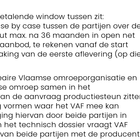
betalende window tussen zit:
e by case tussen de partijen over d
uut max. na 36 maanden in open net
 aanbod, te rekenen vanaf de start
ing van de eerste aflevering (op di
neaire Vlaamse omroeporganisatie en
se omroep samen in het
van de aanvraag productiesteun zitt
g vormen waar het VAF mee kan
ing hiervan door beide partijen in
n het technisch dossier vraagt VAF
van beide partijen met de producent