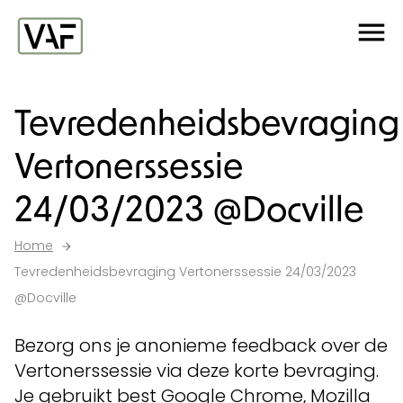
Ga verder naar de inhoud
Me
Startpagina
Tevredenheidsbevraging
Vertonerssessie
24/03/2023 @Docville
Home
Tevredenheidsbevraging Vertonerssessie 24/03/2023
@Docville
Bezorg ons je anonieme feedback over de
Vertonerssessie via deze korte bevraging.
Je gebruikt best Google Chrome, Mozilla