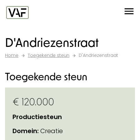
Ga verder naar de inhoud
Me
Startpagina
D'Andriezenstraat
Home
Toegekende steun
D'Andriezenstraat
Toegekende steun
€ 120.000
Productiesteun
Domein:
Creatie