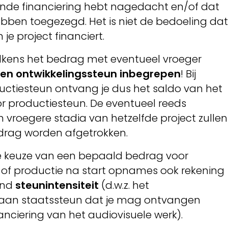
ende financiering hebt nagedacht en/of dat
ebben toegezegd. Het is niet de bedoeling dat
 je project financiert.
elkens het bedrag met eventueel vroeger
 en ontwikkelingssteun inbegrepen
! Bij
ctiesteun ontvang je dus het saldo van het
 productiesteun. De eventueel reeds
vroegere stadia van hetzelfde project zullen
rag worden afgetrokken.
 de keuze van een bepaald bedrag voor
e of productie na start opnames ook rekening
ond
steunintensiteit
(d.w.z. het
an staatssteun dat je mag ontvangen
anciering van het audiovisuele werk).