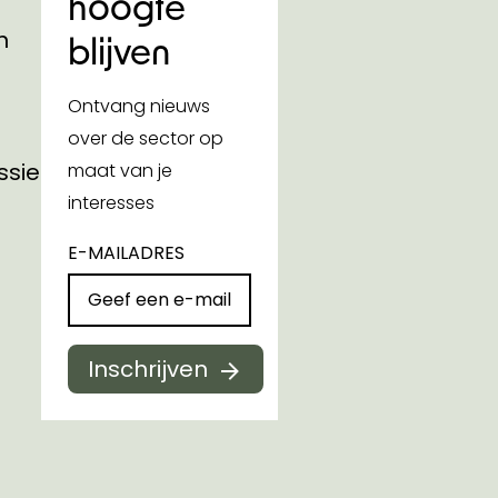
hoogte
n
blijven
Ontvang nieuws
over de sector op
ssies
maat van je
interesses
E-MAILADRES
Inschrijven