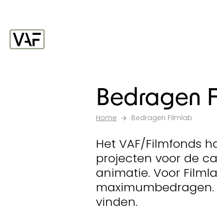
Ga verder naar de inhoud
Startpagina
Bedragen F
Home
Bedragen Filmlab
Het VAF/Filmfonds ha
projecten voor de ca
animatie. Voor Filml
maximumbedragen. Hi
vinden.