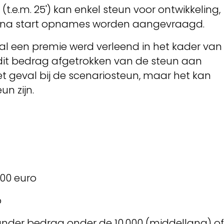
(t.e.m. 25') kan enkel steun voor ontwikkeling,
e na start opnames worden aangevraagd.
 al een premie werd verleend in het kader van
 dit bedrag afgetrokken van de steun aan
 het geval bij de scenariosteun, maar het kan
un zijn.
000 euro
o
 ander bedrag onder de 10.000 (middellang) of