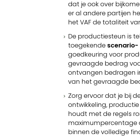
dat je ook over bijkom
er al andere partijen h
het VAF de totaliteit van
De productiesteun is t
toegekende
scenario-
goedkeuring voor produ
gevraagde bedrag voor
ontvangen bedragen in 
van het gevraagde bed
Zorg ervoor dat je bij
ontwikkeling, producti
houdt met de regels r
maximumpercentage a
binnen de volledige fin