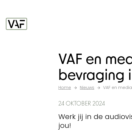
Ga verder naar de inhoud
Startpagina
VAF en med
bevraging in
Home
Nieuws
VAF en mediar
24 OKTOBER 2024
Werk jij in de audio
jou!