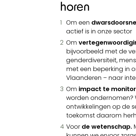
horen
Om een
dwarsdoorsn
actief is in onze sector
Om
vertegenwoordigin
bijvoorbeeld met de v
genderdiversiteit, me
met een beperking in o
Vlaanderen – naar inte
Om
impact te monitor
worden ondernomen? W
ontwikkelingen op de s
toekomst daarom herha
Voor
de wetenschap.
kunnen we ervoor zorg