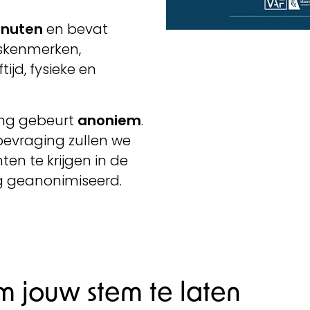
inuten
en bevat
nskenmerken,
ijd, fysieke en
ng gebeurt
anoniem
.
bevraging zullen we
ten te krijgen in de
g geanonimiseerd.
m jouw stem te laten