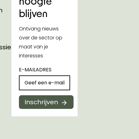
hoogte
n
blijven
Ontvang nieuws
over de sector op
ssies
maat van je
interesses
E-MAILADRES
Inschrijven