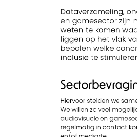
Dataverzameling, on
en gamesector zijn 
weten te komen waa
liggen op het vlak va
bepalen welke concr
inclusie te stimulere
Sectorbevragi
Hiervoor stelden we sam
We willen zo veel mogelij
audiovisuele en gamesec
regelmatig in contact k
en/of mediarte.