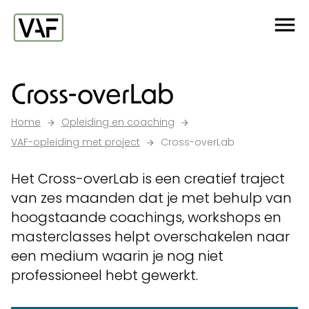
Ga verder naar de inhoud
Me
Startpagina
Cross-overLab
Home
Opleiding en coaching
VAF-opleiding met project
Cross-overLab
Het Cross-overLab is een creatief traject
van zes maanden dat je met behulp van
hoogstaande coachings, workshops en
masterclasses helpt overschakelen naar
een medium waarin je nog niet
professioneel hebt gewerkt.