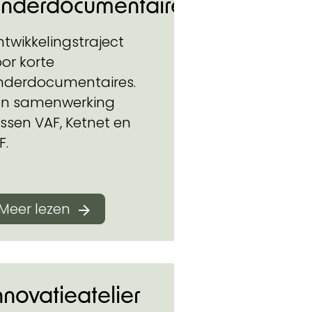
inderdocumentaire
twikkelingstraject
or korte
inderdocumentaires.
en samenwerking
ssen VAF, Ketnet en
F.
Meer lezen
nnovatieatelier