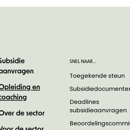
Subsidie
SNEL NAAR...
aanvragen
Toegekende steun
Opleiding en
Subsidiedocumente
coaching
Deadlines
subsidieaanvragen
Over de sector
Beoordelingscommi
Voor de sector