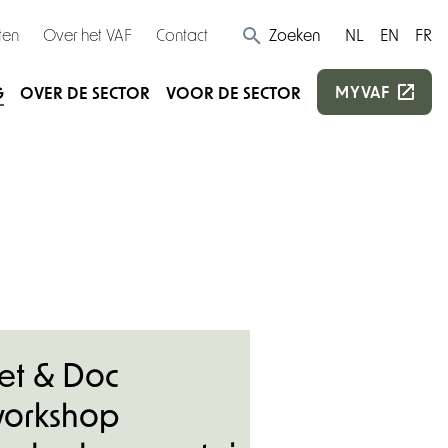
ten
Over het VAF
Contact
Zoeken
NL
EN
FR
MYVAF
G
OVER DE SECTOR
VOOR DE SECTOR
et & Doc
orkshop