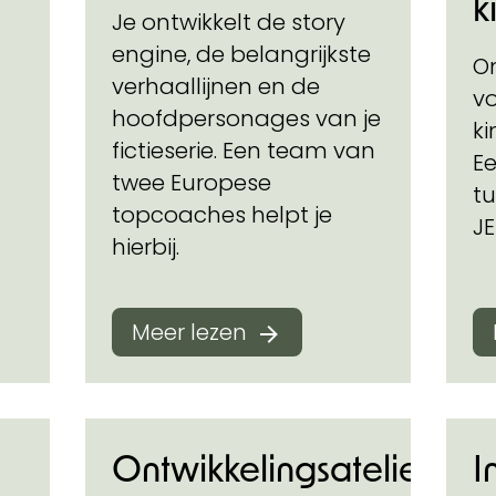
k
Je ontwikkelt de story
engine, de belangrijkste
On
verhaallijnen en de
vo
hoofdpersonages van je
k
fictieserie. Een team van
E
twee Europese
tu
topcoaches helpt je
JE
hierbij.
Meer lezen
Ontwikkelingsatelier
I