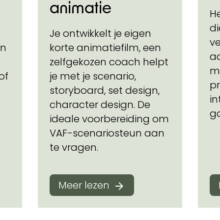
animatie
He
di
Je ontwikkelt je eigen
v
on
korte animatiefilm, een
a
zelfgekozen coach helpt
m
of
je met je scenario,
pr
storyboard, set design,
in
character design. De
g
ideale voorbereiding om
VAF-scenariosteun aan
te vragen.
Meer lezen