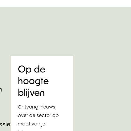
Op de
hoogte
n
blijven
Ontvang nieuws
over de sector op
ssies
maat van je