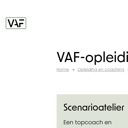
Ga verder naar de inhoud
Startpagina
VAF-opleidi
Home
Opleiding en coaching
Scenarioatelier
Een topcoach en