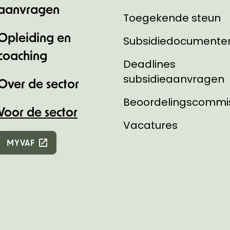
aanvragen
Toegekende steun
Opleiding en
Subsidiedocumente
coaching
Deadlines
subsidieaanvragen
Over de sector
Beoordelingscommi
Voor de sector
Vacatures
MYVAF