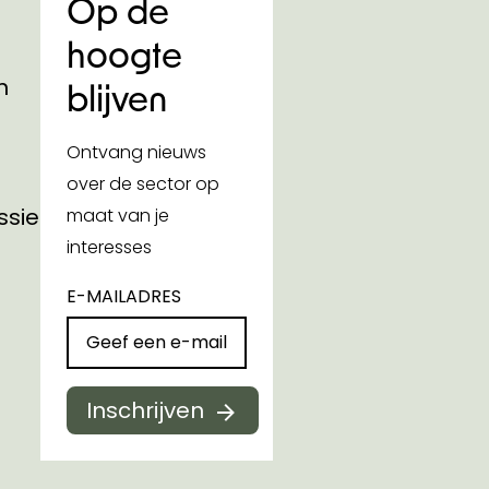
Op de
hoogte
n
blijven
Ontvang nieuws
over de sector op
ssies
maat van je
interesses
E-MAILADRES
Inschrijven