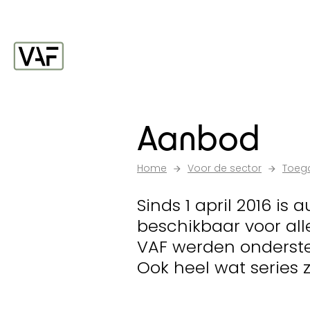
Ga verder naar de inhoud
Startpagina
Aanbod
Home
Voor de sector
Toega
Sinds 1 april 2016 is
beschikbaar voor all
VAF werden onderste
Ook heel wat series z