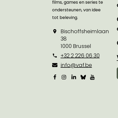
films, games en series te
ondersteunen, van idee
tot beleving.
Bischoffsheimlaan
38
1000 Brussel
+32 2 226 06 30
info@vaf.be
Facebook
Instagram
LinkedIn
Bluesky
YouTube