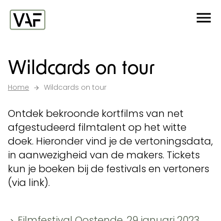
Ga verder naar de inhoud
Me
Startpagina
Wildcards on tour
Home
Wildcards on tour
Ontdek bekroonde kortfilms van net
afgestudeerd filmtalent op het witte
doek. Hieronder vind je de vertoningsdata,
in aanwezigheid van de makers. Tickets
kun je boeken bij de festivals en vertoners
(via link).
Filmfestival Oostende, 29 januari 2023